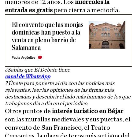
menores de 12 años. Los
miércoles la
entrada es gratis
pero cierra a mediodía.
El convento que las monjas
dominicas han puesto a la
venta en pleno barrio de
Salamanca
Paula Argüelles
¿Sabías que El Debate tiene
canal de WhatsApp
? Únete para ponerte al día con las noticias más
relevantes, leer las opiniones de las firmas más
destacadas y descubrir el lado más humano de los que
trabajamos día a día en el periódico.
Otros puntos de
interés turístico en Béjar
son las murallas medievales y sus puertas, el
convento de San Francisco, el Teatro
Cervantes, la plaza de toros más antigua del