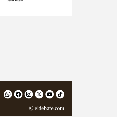
César Alcalá
© eldebate.com