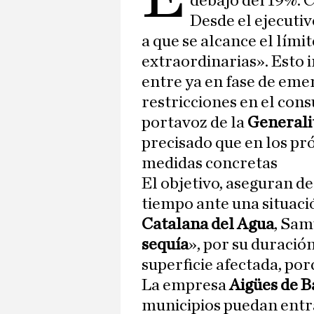
debajo del 19%. 
Desde el ejecutiv
a que se alcance el lími
extraordinarias». Esto 
entre ya en fase de emer
restricciones en el cons
portavoz de la
Generali
precisado que en los pró
medidas concretas
El objetivo, aseguran de
tiempo ante una situació
Catalana del Agua
, Sam
sequía
», por su duración
superficie afectada, po
La empresa
Aigües de 
municipios puedan entra