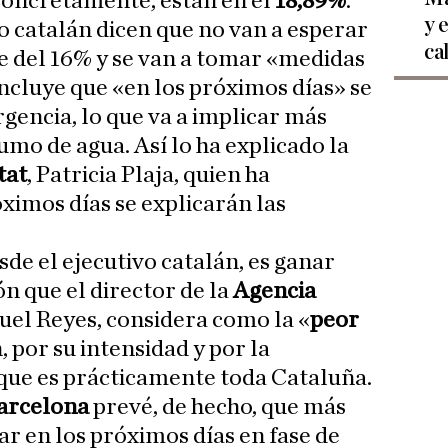
Concretamente, están en el
18,89%
.
y 
o catalán dicen que no van a esperar
ca
te del 16% y se van a tomar «medidas
incluye que «en los próximos días» se
gencia, lo que va a implicar más
umo de agua. Así lo ha explicado la
tat
, Patricia Plaja, quien ha
ximos días se explicarán las
sde el ejecutivo catalán, es ganar
n que el director de la
Agencia
uel Reyes, considera como la «
peor
, por su intensidad y por la
rque es prácticamente toda Cataluña.
Barcelona
prevé, de hecho, que más
r en los próximos días en fase de