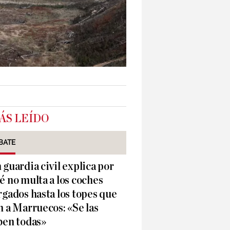
ÁS LEÍDO
BATE
 guardia civil explica por
é no multa a los coches
rgados hasta los topes que
n a Marruecos: «Se las
ben todas»