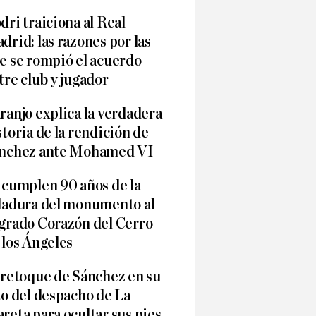
dri traiciona al Real
drid: las razones por las
e se rompió el acuerdo
tre club y jugador
ranjo explica la verdadera
storia de la rendición de
nchez ante Mohamed VI
 cumplen 90 años de la
ladura del monumento al
grado Corazón del Cerro
 los Ángeles
 retoque de Sánchez en su
to del despacho de La
reta para ocultar sus pies