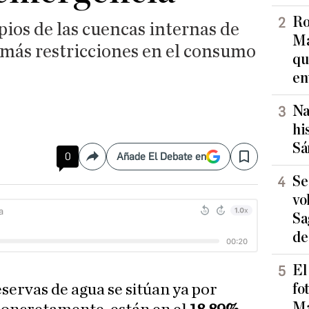
Ro
pios de las cuencas internas de
Ma
 más restricciones en el consumo
qu
en
Na
hi
Sá
0
Añade El Debate en
Compartir
Save
Se
vo
Sa
de
El
fo
reservas de agua se sitúan ya por
Ma