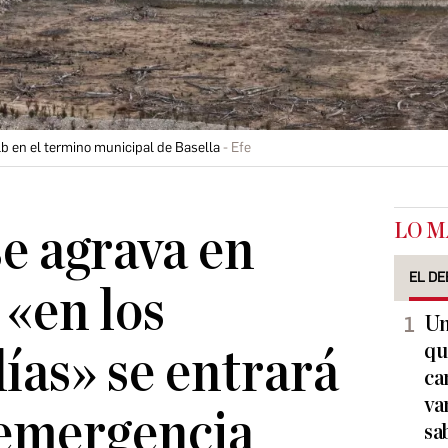
b en el termino municipal de Basella
Efe
LO M
se agrava en
EL DE
 «en los
Un
qu
ías» se entrará
ca
va
 emergencia
sa