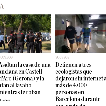
A
SUCESOS
SUCESOS
Asaltan la casa de una
Detienen a tres
anciana en Castell
ecologistas que
d’Aro (Gerona) y la
dejaron sin internet 
atan al lavabo
más de 4.000
mientras le roban
personas en
Barcelona durante
l Debate
una protesta