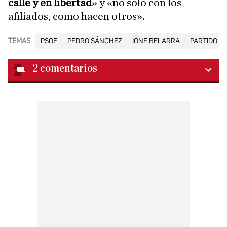
calle y en libertad
» y «no solo con los
afiliados, como hacen otros».
TEMAS
PSOE
PEDRO SÁNCHEZ
IONE BELARRA
PARTIDO PO
2
comentarios