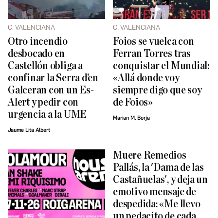
C. VALENCIANA
C. VALENCIANA
Otro incendio
Foios se vuelca con
desbocado en
Ferran Torres tras
Castellón obliga a
conquistar el Mundial:
confinar la Serra d’en
«Allá donde voy
Galceran con un Es-
siempre digo que soy
Alert y pedir con
de Foios»
urgencia a la UME
Marian M. Borja
Jaume Lita Albert
Muere Remedios
Pallás, la 'Dama de las
Castañuelas', y deja un
emotivo mensaje de
despedida: «Me llevo
un pedacito de cada