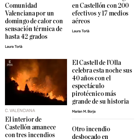
Comunidad
en Castellón con 200
Valenciana por un
efectivos y 17 medios
domingo de calor con
aéreos
sensación térmica de
Laura Torlà
hasta 42 grados
Laura Torlà
El Castell de l’Olla
celebra esta noche sus
40 años con el
espectáculo
pirotécnico más
grande de su historia
C. VALENCIANA
Marian M. Borja
El interior de
Castellón amanece
Otro incendio
con tres incendios
desbocado en