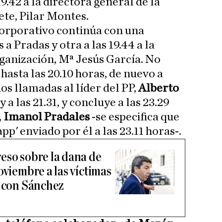
9.42 a la directora general de la
ete, Pilar Montes.
 corporativo continúa con una
 a Pradas y otra a las 19.44 a la
ganización, Mª Jesús García. No
asta las 20.10 horas, de nuevo a
dos llamadas al líder del PP,
Alberto
 y a las 21.31, y concluye a las 23.29
,
Imanol Pradales
-se especifica que
pp' enviado por él a las 23.11 horas-.
eso sobre la dana de
oviembre a las víctimas
á con Sánchez