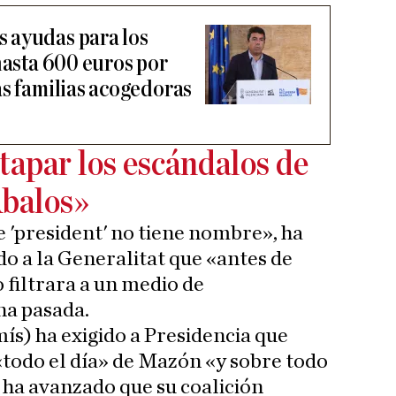
 ayudas para los
hasta 600 euros por
as familias acogedoras
tapar los escándalos de
Ábalos»
te 'president' no tiene nombre», ha
do a la Generalitat que «antes de
o filtrara a un medio de
na pasada.
) ha exigido a Presidencia que
«todo el día» de Mazón «y sobre todo
e ha avanzado que su coalición