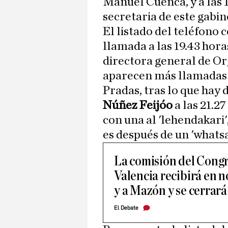
Manuel Cuenca, y a las 1
secretaria de este gabin
El listado del teléfono
llamada a las 19.43 horas
directora general de Or
aparecen más llamadas h
Pradas, tras lo que hay 
Núñez Feijóo
a las 21.27
con una al 'lehendakari'
es después de un 'whatsa
La comisión del Congr
Valencia recibirá en n
y a Mazón y se cerrar
El Debate