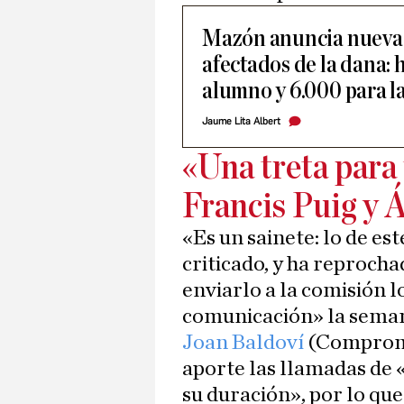
Mazón anuncia nuevas
afectados de la dana: 
alumno y 6.000 para l
Jaume Lita Albert
«Una treta para 
Francis Puig y 
«Es un sainete: lo de es
criticado, y ha reprocha
enviarlo a la comisión l
comunicación» la sema
Joan Baldoví
(Compromís
aporte las llamadas de 
su duración», por lo qu