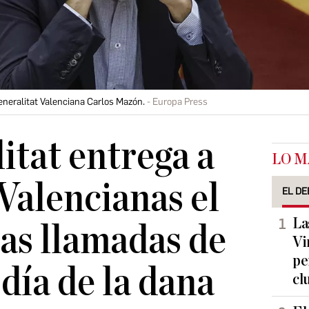
eneralitat Valenciana Carlos Mazón.
Europa Press
itat entrega a
LO M
 Valencianas el
EL DE
La
las llamadas de
Vi
pe
día de la dana
cl