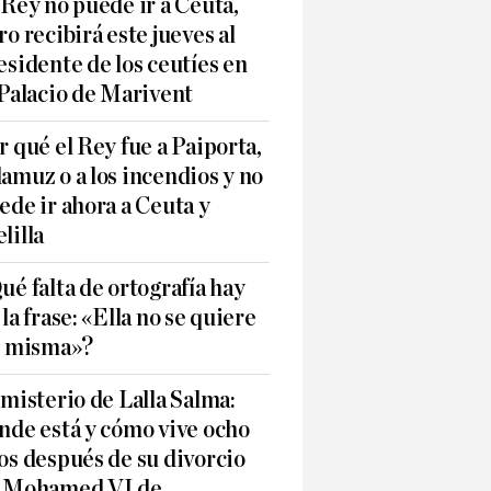
 Rey no puede ir a Ceuta,
ro recibirá este jueves al
esidente de los ceutíes en
 Palacio de Marivent
r qué el Rey fue a Paiporta,
amuz o a los incendios y no
ede ir ahora a Ceuta y
lilla
ué falta de ortografía hay
 la frase: «Ella no se quiere
í misma»?
 misterio de Lalla Salma:
nde está y cómo vive ocho
os después de su divorcio
 Mohamed VI de