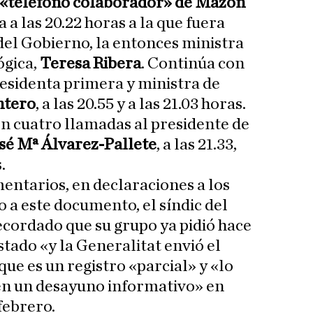
«teléfono colaborador» de Mazón
 a las 20.22 horas a la que fuera
del Gobierno, la entonces ministra
ógica,
Teresa Ribera
. Continúa con
residenta primera y ministra de
ntero
, a las 20.55 y a las 21.03 horas.
con cuatro llamadas al presidente de
sé Mª Álvarez-Pallete
, a las 21.33,
.
entarios, en declaraciones a los
 a este documento, el síndic del
cordado que su grupo ya pidió hace
stado «y la Generalitat envió el
que es un registro «parcial» y «lo
n un desayuno informativo» en
febrero.