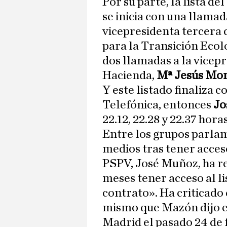
Por su parte, la lista del
se inicia con una llamada
vicepresidenta tercera 
para la Transición Ecol
dos llamadas a la vicep
Hacienda,
Mª Jesús Mo
Y este listado finaliza 
Telefónica, entonces
Jo
22.12, 22.28 y 22.37 horas
Entre los grupos parlam
medios tras tener acceso
PSPV, José Muñoz, ha re
meses tener acceso al li
contrato». Ha criticado 
mismo que Mazón dijo e
Madrid el pasado 24 de 