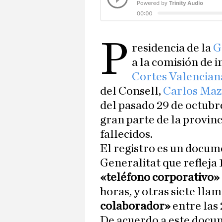
P
residencia de la
G
a la comisión de i
Cortes Valencian
del Consell,
Carlos Ma
del pasado 29 de octubr
gran parte de la provin
fallecidos.
El registro es un docum
Generalitat que refleja 
«teléfono corporativo»
horas, y otras siete ll
colaborador»
entre las 
De acuerdo a este docu