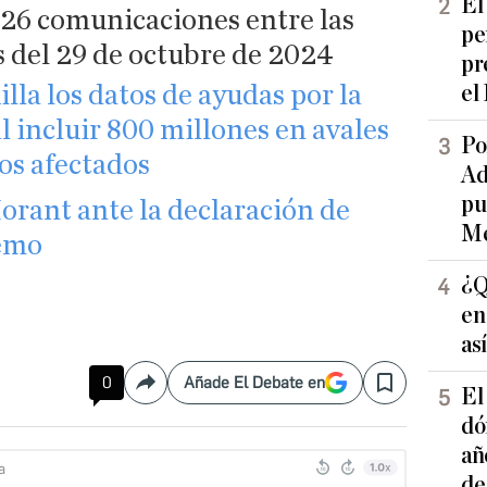
El
 26 comunicaciones entre las
pe
as del 29 de octubre de 2024
pr
lla los datos de ayudas por la
el
l incluir 800 millones en avales
Po
os afectados
Ad
pu
orant ante la declaración de
Me
remo
¿Q
en
as
0
Añade El Debate en
Compartir
Save
El
dó
añ
de