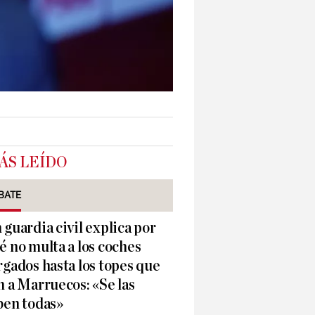
ÁS LEÍDO
BATE
 guardia civil explica por
é no multa a los coches
rgados hasta los topes que
n a Marruecos: «Se las
ben todas»