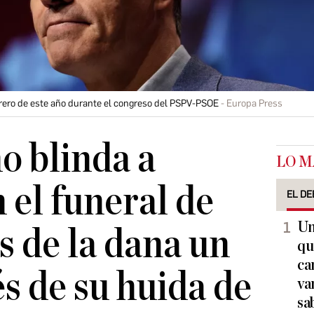
ero de este año durante el congreso del PSPV-PSOE
Europa Press
o blinda a
LO M
 el funeral de
EL DE
Un
s de la dana un
qu
ca
s de su huida de
va
sa