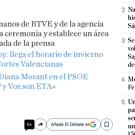
Na
hi
manos de RTVE y de la agencia
Sá
a ceremonia y establece un área
Se
ada de la prensa
vo
: llega el horario de invierno
Sa
Cortes Valencianas
de
 Diana Morant en el PSOE
Mo
P y Vox son ETA»
Fe
Un
pa
se
64
Añade El Debate en
un
Compartir
Save
15