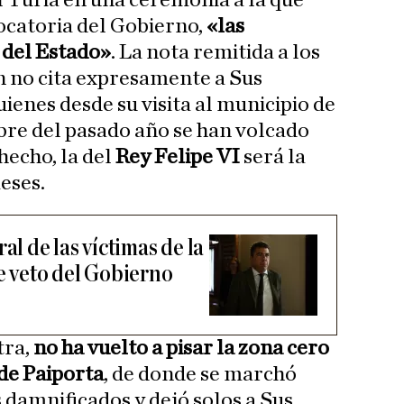
el Turia en una ceremonia a la que
ocatoria del Gobierno,
«las
 del Estado»
. La nota remitida a los
 no cita expresamente a Sus
ienes desde su visita al municipio de
bre del pasado año se han volcado
hecho, la del
Rey Felipe VI
será la
eses.
al de las víctimas de la
e veto del Gobierno
tra,
no ha vuelto a pisar la zona cero
 de Paiporta
, de donde se marchó
s damnificados y dejó solos a Sus