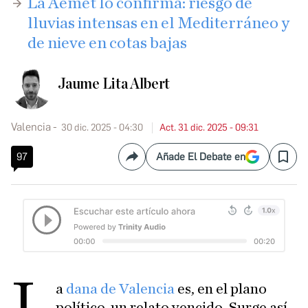
La Aemet lo confirma: riesgo de
lluvias intensas en el Mediterráneo y
de nieve en cotas bajas
Jaume Lita Albert
Valencia
30 dic. 2025 - 04:30
Act. 31 dic. 2025 - 09:31
97
Añade El Debate en
Compartir
Save
L
a
dana de Valencia
es, en el plano
político, un relato vencido. Surge así