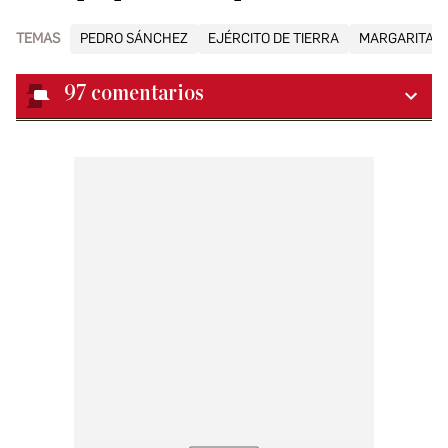
TEMAS
PEDRO SÁNCHEZ
EJÉRCITO DE TIERRA
MARGARITA R
97
comentarios