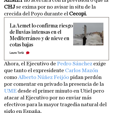
AEMET
no acertara con la previsión o que la
CHJ
se exima por no avisar in situ de la
crecida del Poyo durante el
Cecopi
.
La Aemet lo confirma: riesgo
de lluvias intensas en el
Mediterráneo y de nieve en
cotas bajas
Laura Torlà
Ahora, el Ejecutivo de
Pedro Sánchez
exige
que tanto el expresidente
Carlos Mazón
como
Alberto Núñez Feijóo
pidan perdón
por comentar en privado la presencia de la
UME
desde el primer minuto en Utiel pero
atacar al Ejecutivo por no enviar más
efectivos para la mayor tragedia natural del
siglo en España.