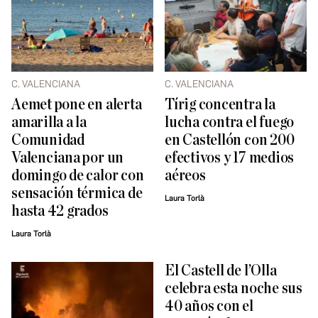
C. VALENCIANA
C. VALENCIANA
Aemet pone en alerta
Tírig concentra la
amarilla a la
lucha contra el fuego
Comunidad
en Castellón con 200
Valenciana por un
efectivos y 17 medios
domingo de calor con
aéreos
sensación térmica de
Laura Torlà
hasta 42 grados
Laura Torlà
El Castell de l’Olla
celebra esta noche sus
40 años con el