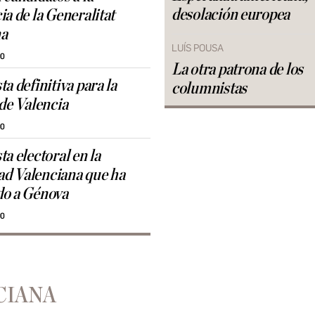
desolación europea
a de la Generalitat
na
LUÍS POUSA
00
La otra patrona de los
a definitiva para la
columnistas
 de Valencia
00
a electoral en la
d Valenciana que ha
do a Génova
00
CIANA