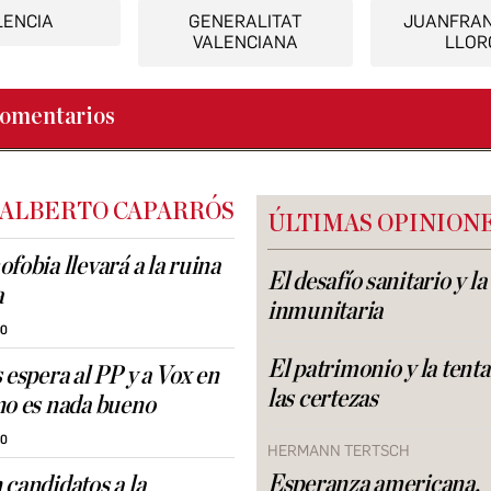
LENCIA
GENERALITAT
JUANFRAN
VALENCIANA
LLOR
omentarios
 ALBERTO CAPARRÓS
ÚLTIMAS OPINION
fobia llevará a la ruina
El desafío sanitario y l
a
inmunitaria
00
El patrimonio y la tent
 espera al PP y a Vox en
las certezas
no es nada bueno
30
HERMANN TERTSCH
Esperanza americana,
 candidatos a la