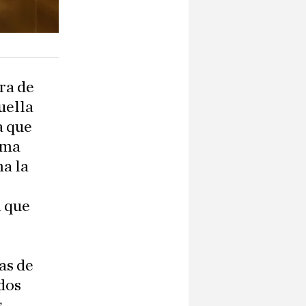
ra de
uella
a que
orma
a la
a que
as de
idos
s