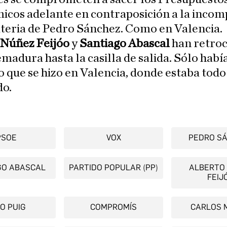
icos adelante en contraposición a la incom
teria de Pedro Sánchez. Como en Valencia.
 Núñez Feijóo
y
Santiago Abascal
han retro
madura hasta la casilla de salida. Sólo habí
o que se hizo en Valencia, donde estaba todo
do.
PSOE
VOX
PEDRO S
GO ABASCAL
PARTIDO POPULAR (PP)
ALBERTO
FEIJ
O PUIG
COMPROMÍS
CARLOS 