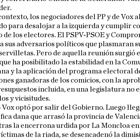
der.
contexto, los negociadores del PP y de Vox 
do para desalojar a la izquierda y cumplir co
 de los electores. El PSPV-PSOE y Compro
a sus adversarios políticos que plasmaran s
servilletas. Pero de aquella reunión surgió e
ue ha posibilitado la estabilidad en la Co
na y la aplicación del programa electoral de
nes ganadoras de los comicios, con la apro
resupuestos incluida, en una legislatura no 
os y vicisitudes.
Vox optó por salir del Gobierno. Luego lle
fica dana que arrasó la provincia de Valenc
 tras la encerrona urdida por La Moncloa en
víctimas de la riada, se desencadenó la dimis