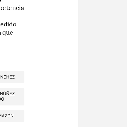
petencia
cedido
a que
ÁNCHEZ
 NÚÑEZ
ÓO
MAZÓN