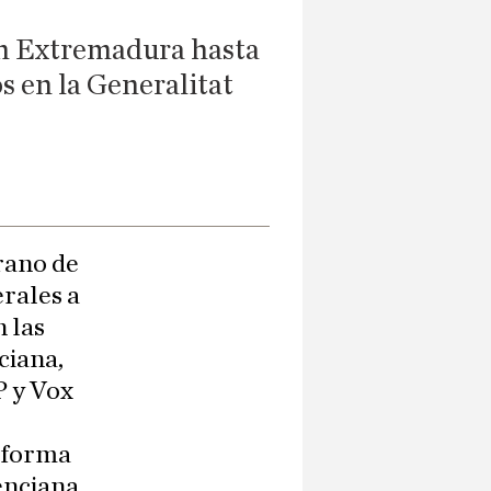
en Extremadura hasta
os en la Generalitat
rano de
rales a
 las
ciana,
P y Vox
e forma
lenciana