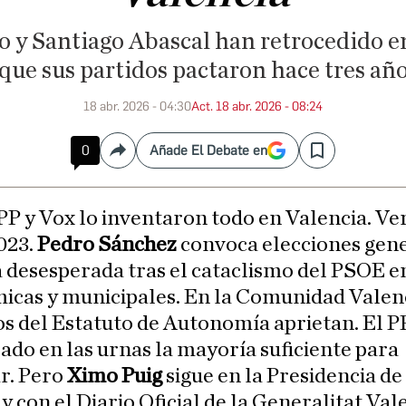
o y Santiago Abascal han retrocedido 
a que sus partidos pactaron hace tres añ
18 abr. 2026 - 04:30
Act. 18 abr. 2026 - 08:24
0
Añade El Debate en
Compartir
Save
 PP y Vox lo inventaron todo en Valencia. Ve
023.
Pedro Sánchez
convoca elecciones gene
a desesperada tras el cataclismo del PSOE en
icas y municipales. En la Comunidad Valen
os del Estatuto de Autonomía aprietan. El P
ado en las urnas la mayoría suficiente para
r. Pero
Ximo Puig
sigue en la Presidencia d
 y con el Diario Oficial de la Generalitat Va