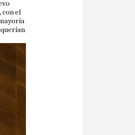
uevo
, con el
a mayoría
 querían