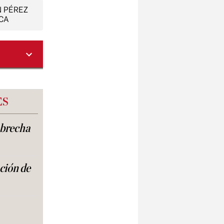
 PÉREZ
CA
ES
a brecha
ación de