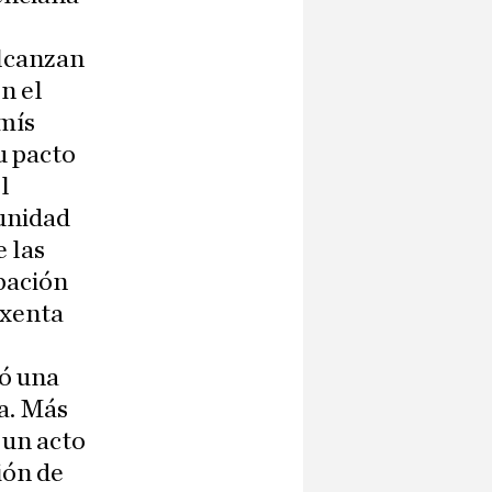
alcanzan
n el
mís
u pacto
l
munidad
 las
bación
exenta
gó una
ia. Más
 un acto
ión de