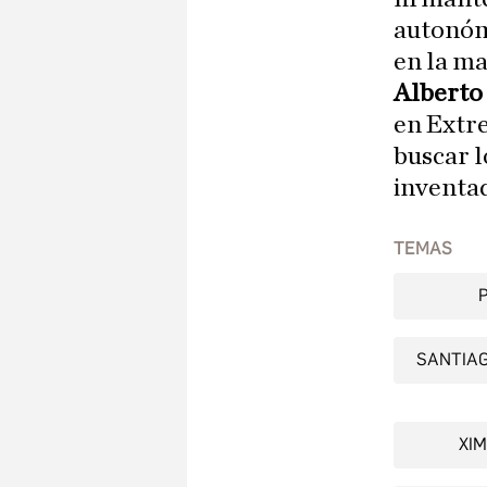
autonóm
en la ma
Alberto
en Extre
buscar l
inventa
TEMAS
SANTIA
XIM