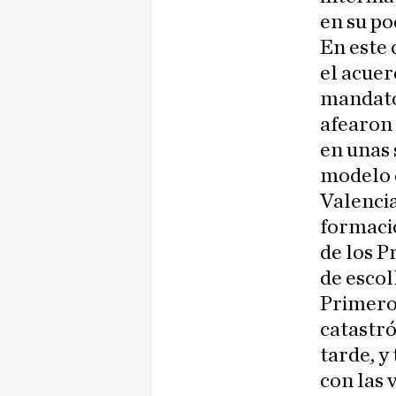
en su po
En este 
el acuer
mandato
afearon 
en unas 
modelo q
Valencia
formacio
de los P
de escoll
Primero 
catastró
tarde, y
con las 