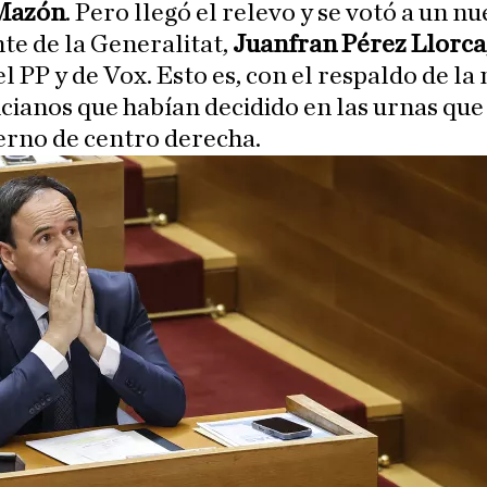
Mazón
. Pero llegó el relevo y se votó a un n
te de la Generalitat,
Juanfran Pérez Llorca
l PP y de Vox. Esto es, con el respaldo de l
cianos que habían decidido en las urnas que
erno de centro derecha.