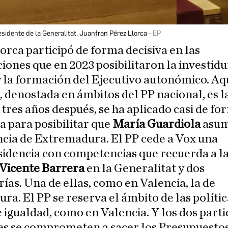
sidente de la Generalitat, Juanfran Pérez Llorca
EP
orca participó de forma decisiva en las
iones que en 2023 posibilitaron la investidu
 la formación del Ejecutivo autonómico. Aq
 denostada en ámbitos del PP nacional, es l
i tres años después, se ha aplicado casi de f
 para posibilitar que
María Guardiola
asum
cia de Extremadura. El PP cede a Vox una
idencia con competencias que recuerda a l
Vicente Barrera
en la Generalitat y dos
ías. Una de ellas, como en Valencia, la de
ura. El PP se reserva el ámbito de las polític
 igualdad, como en Valencia. Y los dos part
es se comprometen a sacer los Presupuesto