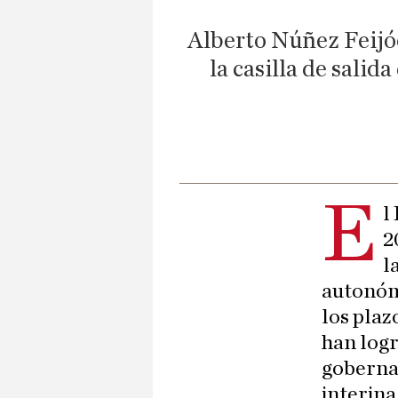
Alberto Núñez Feijó
la casilla de salid
E
l
2
l
autonóm
los plaz
han logr
goberna
interina