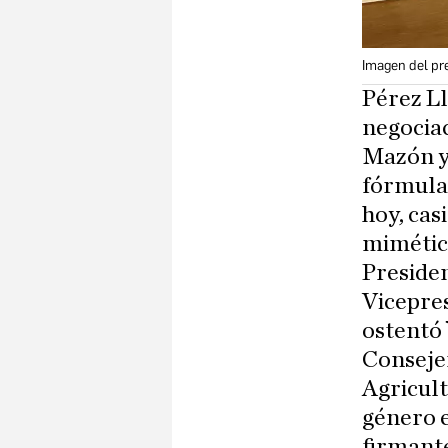
Imagen del pre
Pérez Ll
negociac
Mazón y
fórmula,
hoy, cas
mimética
Presiden
Vicepres
ostentó
Consejer
Agricult
género e
firmant