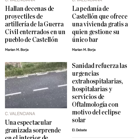
Hallan decenas de
La pedanía de
proyectiles de
Castellón que ofrece
artillería de la Guerra
una vivienda gratis a
Civil enterrados en un
quien gestione su
pueblo de Castellón
único bar
Marian M. Borja
Marian M. Borja
Sanidad refuerza las
urgencias
extrahospitalarias,
hospitalarias y
servicios de
Oftalmología con
motivo del eclipse
C. VALENCIANA
solar
Una espectacular
granizada sorprende
El Debate
en el interior de