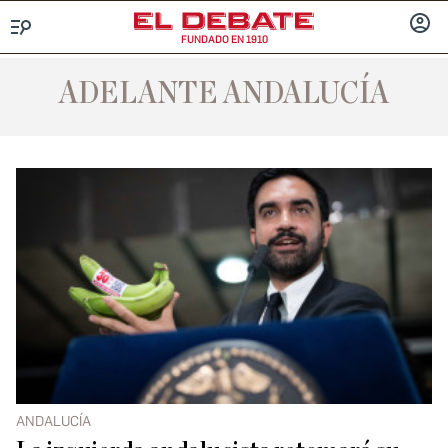
FUNDADO EN 1910
Menú
INICIA
SESIÓ
ADELANTE ANDALUCÍA
ANDALUCÍA