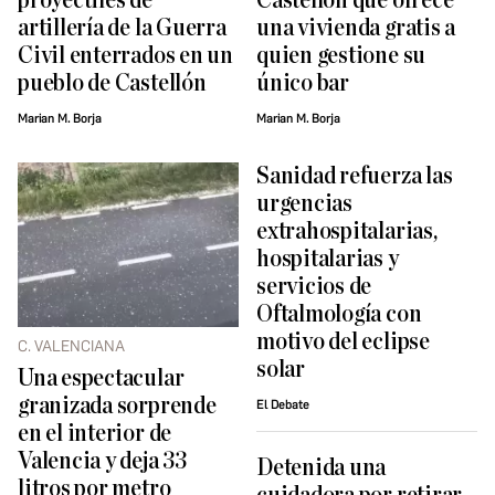
proyectiles de
Castellón que ofrece
artillería de la Guerra
una vivienda gratis a
Civil enterrados en un
quien gestione su
pueblo de Castellón
único bar
Marian M. Borja
Marian M. Borja
Sanidad refuerza las
urgencias
extrahospitalarias,
hospitalarias y
servicios de
Oftalmología con
motivo del eclipse
C. VALENCIANA
solar
Una espectacular
granizada sorprende
El Debate
en el interior de
Valencia y deja 33
Detenida una
litros por metro