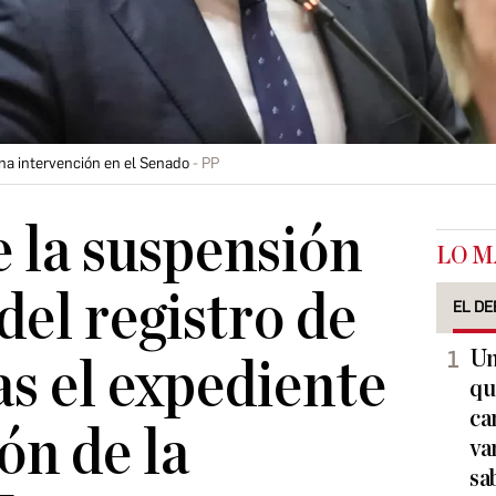
a intervención en el Senado
PP
e la suspensión
LO M
del registro de
EL DE
Un
as el expediente
qu
ca
ón de la
va
sa