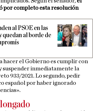
implicados. Según el senador,
el
ó por completo esta resolución
den al PSOE en las
 y quedan al borde de
mpromís
a hacer el Gobierno es cumplir con
y suspender inmediatamente la
reto 933/2021. Lo segundo, pedir
ico español por haber ignorado
encias».
olongado