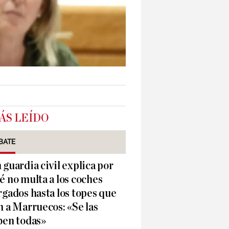
ÁS LEÍDO
BATE
 guardia civil explica por
é no multa a los coches
rgados hasta los topes que
n a Marruecos: «Se las
ben todas»