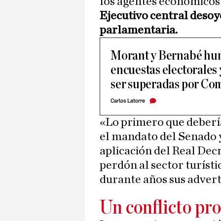
los agentes económicos 
Ejecutivo central desoy
parlamentaria.
Morant y Bernabé hun
encuestas electorales
ser superadas por Co
Carlos Latorre
«Lo primero que deberí
el mandato del Senado 
aplicación del Real Dec
perdón al sector turíst
durante años sus advert
Un conflicto pr