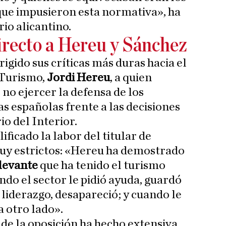
que impusieron esta normativa», ha
io alicantino.
recto a Hereu y Sánchez
rigido sus críticas más duras hacia el
 Turismo,
Jordi Hereu
, a quien
 no ejercer la defensa de los
s españolas frente a las decisiones
o del Interior.
ificado la labor del titular de
y estrictos: «Hereu ha demostrado
elevante
que ha tenido el turismo
ando el sector le pidió ayuda, guardó
ó liderazgo, desapareció; y cuando le
a otro lado».
de la oposición ha hecho extensiva