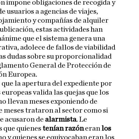
n impone obligaciones de recogida y
 usuarios a agencias de viajes,
ojamiento y compañías de alquiler
ublicación, estas actividades han
ánime que el sistema genera una
tiva, adolece de fallos de viabilidad
ias dudas sobre su proporcionalidad
eglamento General de Protección de
ón Europea.
que la apertura del expediente por
 europeas valida las quejas que los
smo llevan meses exponiendo de
 meses trataron al sector como si
Le acusaron de
alarmista
. Le
 que quienes
tenían razón
eran
los
mo y quienes se equivocaban eran los