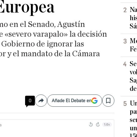
Europea
Na
hi
mo en el Senado, Agustín
Sá
e «severo varapalo» la decisión
Mo
l Gobierno de ignorar las
Fe
or y el mandato de la Cámara
Se
vo
Sa
de
0
Añade El Debate en
Un
Compartir
Save
pa
se
un
15