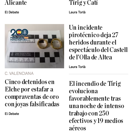
Alicante
Tírig y Catí
El Debate
Laura Torlà
Un incidente
pirotécnico deja 27
heridos durante el
espectáculo del Castell
de l'Olla de Altea
Laura Torlà
C. VALENCIANA
Cinco detenidos en
El incendio de Tírig
Elche por estafar a
evoluciona
compraventas de oro
favorablemente tras
con joyas falsificadas
una noche de intenso
trabajo con 250
El Debate
efectivos y 19 medios
aéreos