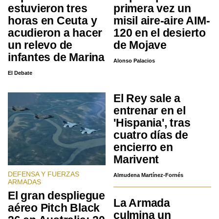
estuvieron tres
primera vez un
horas en Ceuta y
misil aire-aire AIM-
acudieron a hacer
120 en el desierto
un relevo de
de Mojave
infantes de Marina
Alonso Palacios
El Debate
El Rey sale a
entrenar en el
'Hispania', tras
cuatro días de
encierro en
Marivent
DEFENSA Y FUERZAS
Almudena Martínez-Fornés
ARMADAS
El gran despliegue
La Armada
aéreo Pitch Black
culmina un