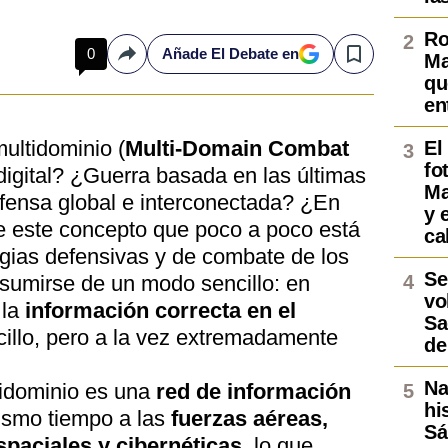
Ro
0
Añade El Debate en
Ma
Compartir
Save
qu
en
ultidominio (
Multi-Domain Combat
El
fo
digital? ¿Guerra basada en las últimas
Ma
fensa global e interconectada? ¿En
y 
e este concepto que poco a poco está
ca
egias defensivas y de combate de los
Se
esumirse de un modo sencillo: en
vo
 la
información correcta en el
Sa
cillo, pero a la vez extremadamente
de
Na
idominio es una
red de información
hi
ismo tiempo a las
fuerzas aéreas,
Sá
spaciales y cibernéticas
, lo que