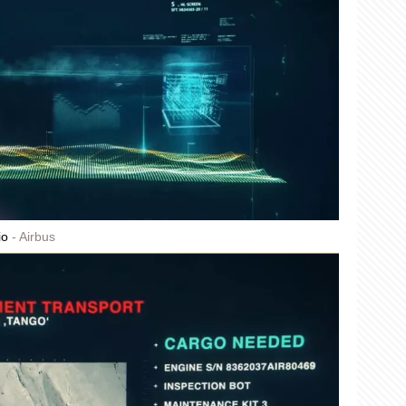
io
Airbus