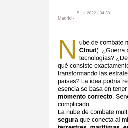
15 jul. 2022 - 04:30
Madrid
N
ube de combate m
Cloud
). ¿Guerra 
tecnologías? ¿De
qué consiste exactament
transformando las estrat
países? La idea podría r
esencia se basa en tener
momento correcto
. Sen
complicado.
La nube de combate mult
segura
que conecta al m
terrestres, marítimas, e