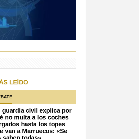
ÁS LEÍDO
EBATE
 guardia civil explica por
é no multa a los coches
rgados hasta los topes
e van a Marruecos: «Se
s saben todas»