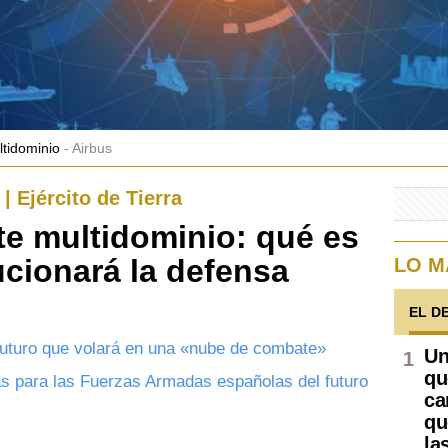
tidominio
Airbus
 | Ejército de Tierra
e multidominio: qué es
ucionará la defensa
LO M
EL D
futuro que volará en una «nube de combate»
Un
qu
as para las Fuerzas Armadas españolas del futuro
ca
qu
la