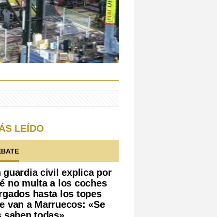
a
ÁS LEÍDO
EBATE
 guardia civil explica por
é no multa a los coches
rgados hasta los topes
e van a Marruecos: «Se
s saben todas»