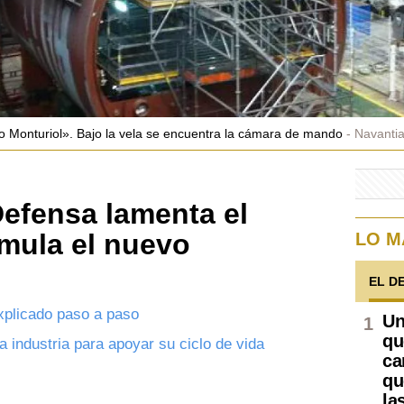
o Monturiol». Bajo la vela se encuentra la cámara de mando
Navanti
Defensa lamenta el
mula el nuevo
LO M
EL D
xplicado paso a paso
Un
qu
a industria para apoyar su ciclo de vida
ca
qu
la