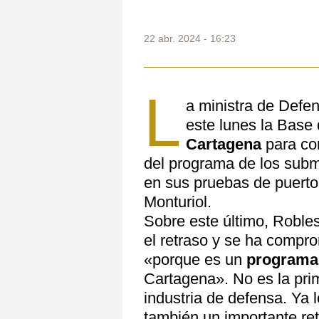
22 abr. 2024 - 16:23
L
a ministra de Defe
este lunes la Base
Cartagena
para con
del programa de los sub
en sus pruebas de puerto
Monturiol.
Sobre este último, Roble
el retraso y se ha compro
«porque es un
programa 
Cartagena». No es la pri
industria de defensa. Ya l
también un importante re