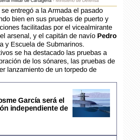
senal militar de Cartagena
Ministerio de Defensa
e se entregó a la Armada el pasado
ndo bien en sus pruebas de puerto y
iones facilitadas por el vicealmirante
del arsenal, y el capitán de navío
Pedro
tilla y Escuela de Submarinos.
tivos se ha destacado las pruebas a
bración de los sónares, las pruebas de
er lanzamiento de un torpedo de
osme García será el
ión independiente de