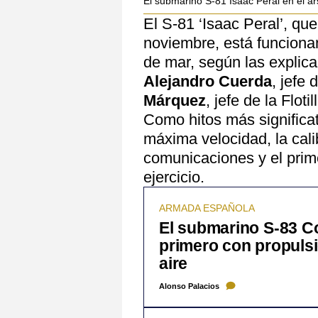
El submarino S-81 Isaac Peral en el ar
El S-81 ‘Isaac Peral’, qu
noviembre, está funciona
de mar, según las explicac
Alejandro Cuerda
, jefe 
Márquez
, jefe de la Flo
Como hitos más significa
máxima velocidad, la cali
comunicaciones y el prim
ejercicio.
ARMADA ESPAÑOLA
El submarino S-83 C
primero con propuls
aire
Alonso Palacios