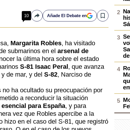
Na
10
Añade El Debate en
hi
Compartir
Save
Sá
Se
nsa,
Margarita Robles
, ha visitado
vo
Sa
 de submarinos en el
arsenal de
de
ocer la última hora sobre el estado
marinos
S-81 Isaac Peral
, que avanza
Ro
 y de mar, y del
S-82
, Narciso de
Ma
qu
en
s no ha ocultado su preocupación por
metido a reconducir la situación
Mo
esencial para España
, y para
Fe
mera vez que Robles apercibe a la
o hizo en el caso del S-81, que registró
traso. O en el caso de los nuevos