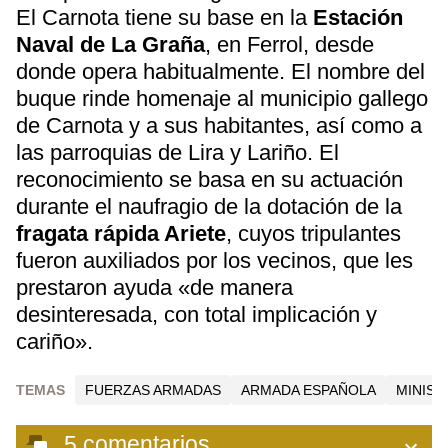
El Carnota tiene su base en la
Estación
Naval de La Graña
, en Ferrol, desde
donde opera habitualmente. El nombre del
buque rinde homenaje al municipio gallego
de Carnota y a sus habitantes, así como a
las parroquias de Lira y Lariño. El
reconocimiento se basa en su actuación
durante el naufragio de la dotación de la
fragata rápida Ariete
, cuyos tripulantes
fueron auxiliados por los vecinos, que les
prestaron ayuda «de manera
desinteresada, con total implicación y
cariño».
TEMAS
FUERZAS ARMADAS
ARMADA ESPAÑOLA
MINIST
5
comentarios