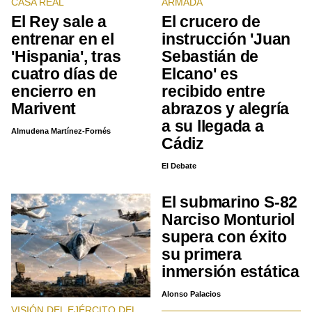
CASA REAL
ARMADA
El Rey sale a
El crucero de
entrenar en el
instrucción 'Juan
'Hispania', tras
Sebastián de
cuatro días de
Elcano' es
encierro en
recibido entre
Marivent
abrazos y alegría
a su llegada a
Almudena Martínez-Fornés
Cádiz
El Debate
El submarino S-82
Narciso Monturiol
supera con éxito
su primera
inmersión estática
Alonso Palacios
VISIÓN DEL EJÉRCITO DEL