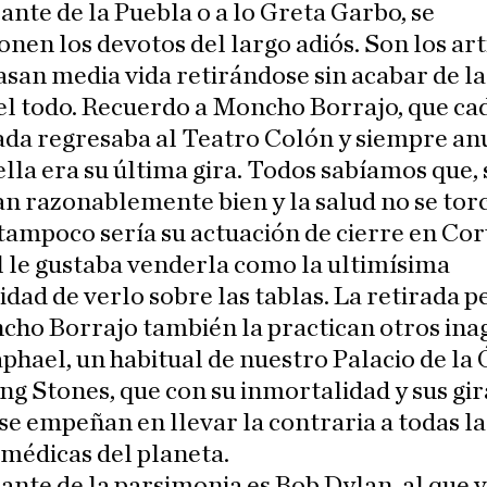
ante de la Puebla o a lo Greta Garbo, se
nen los devotos del largo adiós. Son los art
asan media vida retirándose sin acabar de l
el todo. Recuerdo a Moncho Borrajo, que ca
da regresaba al Teatro Colón y siempre an
lla era su última gira. Todos sabíamos que, s
an razonablemente bien y la salud no se torc
tampoco sería su actuación de cierre en Co
l le gustaba venderla como la ultimísima
dad de verlo sobre las tablas. La retirada 
cho Borrajo también la practican otros ina
hael, un habitual de nuestro Palacio de la 
ing Stones, que con su inmortalidad y sus gir
se empeñan en llevar la contraria a todas la
 médicas del planeta.
nte de la parsimonia es Bob Dylan, al que 