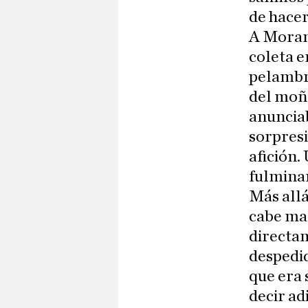
de hacer
A Morant
coleta e
pelambre
del moño
anunciab
sorpresi
afición.
fulmina
Más allá
cabe mar
directam
despedid
que era 
decir ad