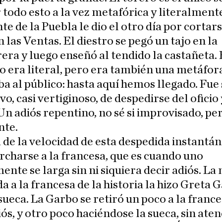
 todo esto a la vez metafórica y literalment
e de la Puebla le dio el otro día por cortars
n las Ventas. El diestro se pegó un tajo en la
ra y luego enseñó al tendido la castañeta. 
 era literal, pero era también una metáfor
a al público: hasta aquí hemos llegado. Fu
vo, casi vertiginoso, de despedirse del oficio 
 Un adiós repentino, no sé si improvisado, pe
nte.
 de la velocidad de esta despedida instantán
charse a la francesa, que es cuando uno
ente se larga sin ni siquiera decir adiós. La
a a la francesa de la historia la hizo Greta 
sueca. La Garbo se retiró un poco a la france
iós, y otro poco haciéndose la sueca, sin aten