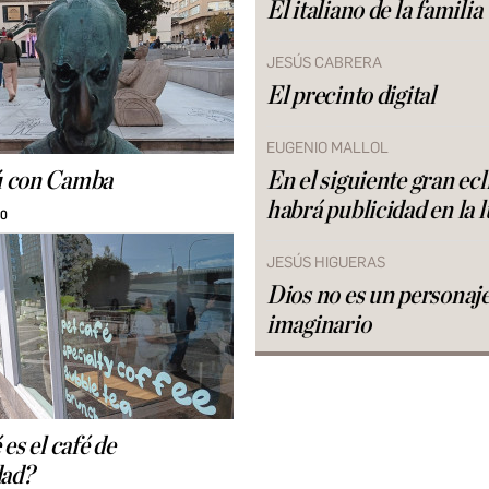
El italiano de la familia
JESÚS CABRERA
El precinto digital
EUGENIO MALLOL
 con Camba
En el siguiente gran ecl
habrá publicidad en la 
30
JESÚS HIGUERAS
Dios no es un personaj
imaginario
es el café de
dad?