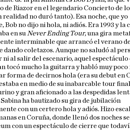
io de Riazor en el legendario Concierto de lo
 realidad no duró tanto). Esa noche, que yo
 Bob no dijo ni hola, ni adiós. Era 1993 y la c
ba en su
Never Ending Tour
, una gira meta
ente interminable que arrancó el verano de
e dando coletazos. Aunque no saludó al pers
r ni al salir del escenario, aquel espectáculo 
n tocó mucho la guitarra y habló muy poco 
ar forma de decirnos hola (era su debut en
(estaba en medio de su inabarcable tour final
rino y gran aficionado a las despedidas lent
Sabina ha bautizado su gira de jubilación
ente con un certero hola y adiós. Hizo esca
manas en Coruña, donde llenó dos noches se
eum con un espectáculo de cierre que todaví