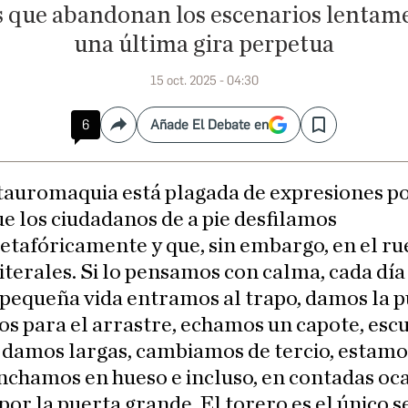
as que abandonan los escenarios lenta
una última gira perpetua
15 oct. 2025 - 04:30
6
Añade El Debate en
Compartir
Save
 tauromaquia está plagada de expresiones po
e los ciudadanos de a pie desfilamos
etafóricamente y que, sin embargo, en el ru
iterales. Si lo pensamos con calma, cada día
pequeña vida entramos al trapo, damos la pu
s para el arrastre, echamos un capote, esc
, damos largas, cambiamos de tercio, estamo
inchamos en hueso e incluso, en contadas oc
por la puerta grande. El torero es el único s