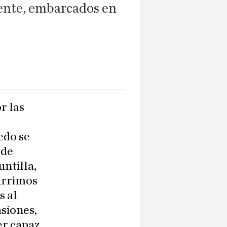
mente, embarcados en
r las
edo se
 de
ntilla,
urrimos
s al
asiones,
er capaz