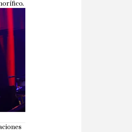
orífico.
laciones