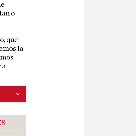
de
lan o
o, que
cemos la
tamos
 a
ES