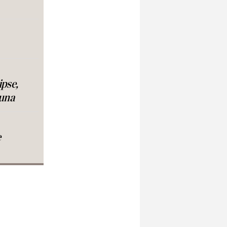
ipse,
luna
e