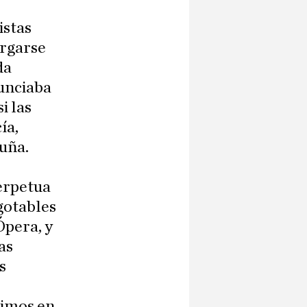
istas
argarse
da
unciaba
i las
ía,
ruña.
perpetua
gotables
Ópera, y
as
s
vimos en