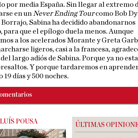
lo por media España. Sin llegar al extremo 
arse en un
Never Ending Tour
como Bob Dy
Borrajo, Sabina ha decidido abandonarnos
, para que el epílogo duela menos. Aunque
mos a los acelerados Morante y Greta Garb
archarse ligeros, casi a la francesa, agrade
 del largo adiós de Sabina. Porque ya no es
bresaltos. Y porque tardaremos en aprender
o 19 días y 500 noches.
omentarios
LUÍS POUSA
ÚLTIMAS OPINION