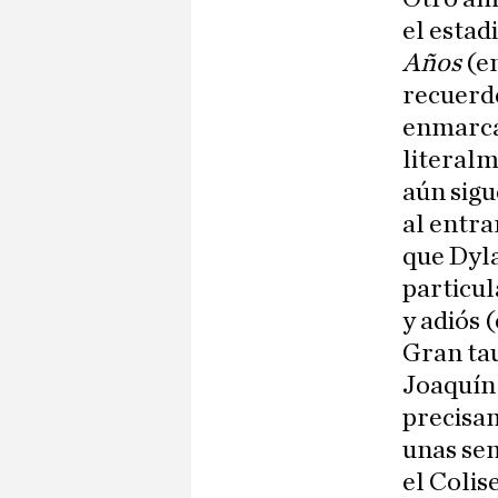
el estad
Años
(en
recuerde,
enmarca
literalm
aún sigu
al entra
que Dyla
particul
y adiós 
Gran tau
Joaquín 
precisam
unas se
el Colis