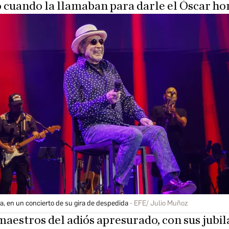
 cuando la llamaban para darle el Óscar hon
, en un concierto de su gira de despedida
EFE/ Julio Muñoz
maestros del adiós apresurado, con sus jubi