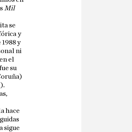
s
Mil
ita se
fórica y
 1988 y
onal ni
en el
fue su
 Coruña)
).
as,
la hace
guidas
a sigue