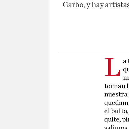
Garbo, y hay artist
L
a
qu
m
tornan l
nuestra 
quedamo
el bulto
quite, p
salimos 