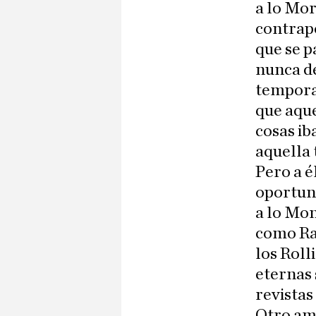
a lo Mor
contrapo
que se p
nunca d
tempora
que aque
cosas ib
aquella 
Pero a é
oportuni
a lo Mon
como Rap
los Roll
eternas 
revistas
Otro ama