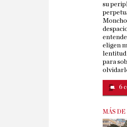
su perip
perpetu
Moncho 
despacio
entende
eligen m
lentitud
para so
olvidarl
6
c
MÁS DE 