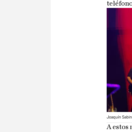
teléfono
Joaquín Sabina
A estos 