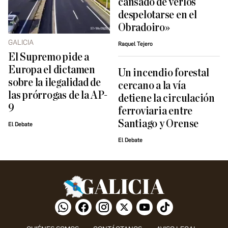
cansado de verlos
despelotarse en el
Obradoiro»
GALICIA
Raquel Tejero
El Supremo pide a
Europa el dictamen
Un incendio forestal
sobre la ilegalidad de
cercano a la vía
las prórrogas de la AP-
detiene la circulación
9
ferroviaria entre
Santiago y Orense
El Debate
El Debate