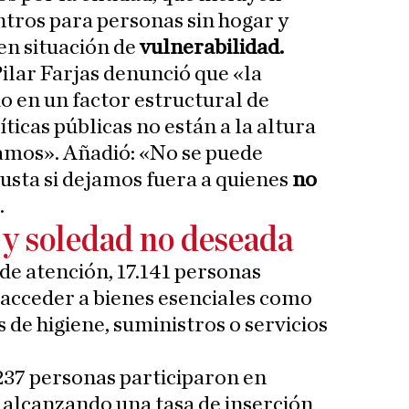
ntros para personas sin hogar y
n situación de
vulnerabilidad.
Pilar Farjas denunció que «la
o en un factor estructural de
íticas públicas no están a la altura
amos». Añadió: «No se puede
justa si dejamos fuera a quienes
no
.
 y soledad no deseada
de atención, 17.141 personas
acceder a bienes esenciales como
de higiene, suministros o servicios
.237 personas participaron en
, alcanzando una tasa de inserción