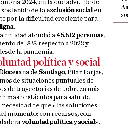
moria 2024, en la que advierte de
An
sostenido de la
exclusión social
en
so
te por la dificultad creciente para
digna
.
la entidad atendió a
46.512 personas
,
ento del 8 % respecto a 2023 y
 desde la pandemia.
oluntad política y social
Diocesana de Santiago
, Pilar Farjas,
mos de situaciones puntuales de
os de trayectorias de pobreza más
on más obstáculos para salir de
a necesidad de que «las soluciones
 del momento: con recursos, con
erdadera
voluntad política y social
».