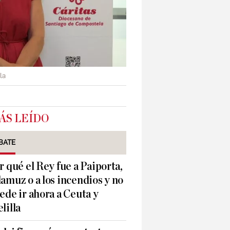
la
ÁS LEÍDO
BATE
r qué el Rey fue a Paiporta,
amuz o a los incendios y no
ede ir ahora a Ceuta y
lilla