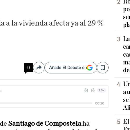
Ro
po
se
 a la vivienda afecta ya al 29 %
pl
La
ca
ca
má
0
Añade El Debate en
de
Compartir
Save
Un
a 
se
Al
El
 de
Santiago de Compostela
ha
Fa