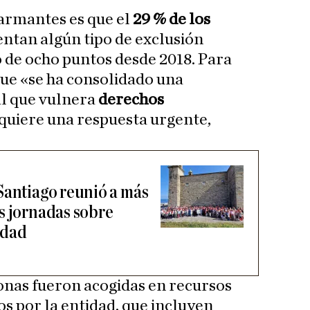
armantes es que el
29 % de los
ntan algún tipo de exclusión
 de ocho puntos desde 2018. Para
que «se ha consolidado una
l que vulnera
derechos
quiere una respuesta urgente,
Santiago reunió a más
s jornadas sobre
idad
onas fueron acogidas en recursos
os por la entidad, que incluyen