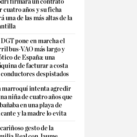
dri firmará un contrato
r cuatro años y su ficha
rá una de las más altas de la
antilla
 DGT pone en marcha el
rril bus-VAO más largo y
ótico de España: una
quina de facturar a costa
 conductores despistados
 marroquí intenta agredir
una niña de cuatro años que
 bañaba en una playa de
icante y la madre lo evita
 cariñoso gesto de la
milia Real con Jaume