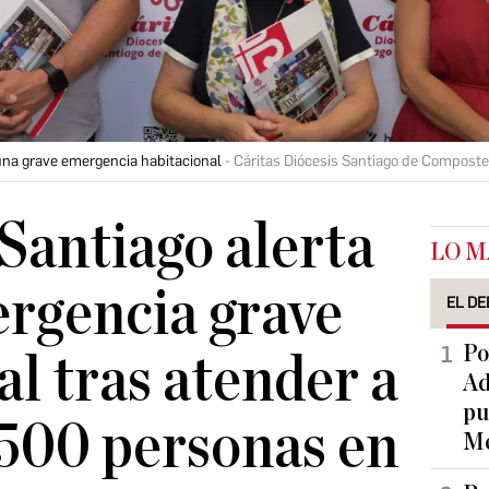
 una grave emergencia habitacional
Cáritas Diócesis Santiago de Composte
 Santiago alerta
LO M
rgencia grave
EL DE
Po
al tras atender a
Ad
pu
500 personas en
Me