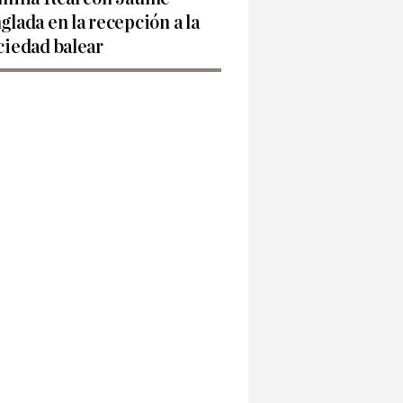
glada en la recepción a la
ciedad balear