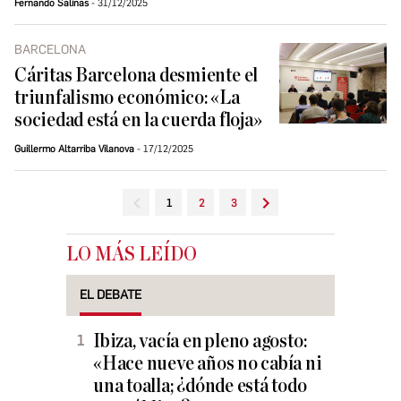
Fernando Salinas
31/12/2025
BARCELONA
Cáritas Barcelona desmiente el
triunfalismo económico: «La
sociedad está en la cuerda floja»
Guillermo Altarriba Vilanova
17/12/2025
1
2
3
LO MÁS LEÍDO
EL DEBATE
Ibiza, vacía en pleno agosto:
«Hace nueve años no cabía ni
una toalla; ¿dónde está todo