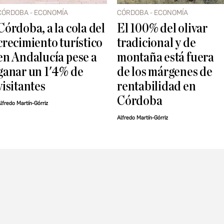
CÓRDOBA - ECONOMÍA
CÓRDOBA - ECONOMÍA
Córdoba, a la cola del
El 100% del olivar
crecimiento turístico
tradicional y de
en Andalucía pese a
montaña está fuera
ganar un 1'4% de
de los márgenes de
visitantes
rentabilidad en
Córdoba
lfredo Martín-Górriz
Alfredo Martín-Górriz