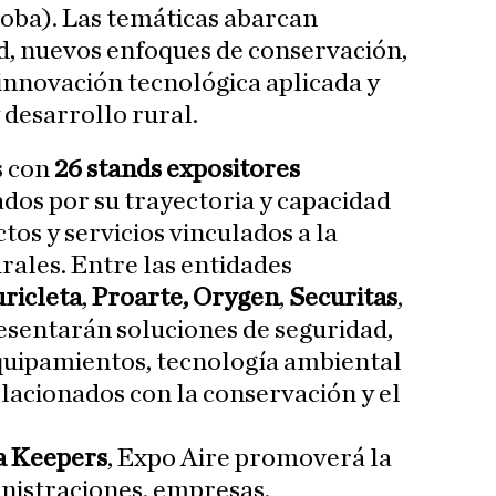
ba). Las temáticas abarcan
d, nuevos enfoques de conservación,
 innovación tecnológica aplicada y
 desarrollo rural.
s con
26 stands expositores
dos por su trayectoria y capacidad
os y servicios vinculados a la
rales. Entre las entidades
ricleta
,
Proarte,
Orygen
,
Securitas
,
resentarán soluciones de seguridad,
quipamientos, tecnología ambiental
elacionados con la conservación y el
 Keepers
, Expo Aire promoverá la
nistraciones, empresas,