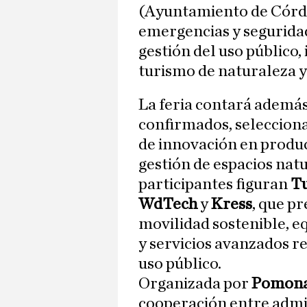
(Ayuntamiento de Córdo
emergencias y segurida
gestión del uso público,
turismo de naturaleza y
La feria contará ademá
confirmados, selecciona
de innovación en product
gestión de espacios natu
participantes figuran
Tu
WdTech
y
Kress
, que p
movilidad sostenible, e
y servicios avanzados r
uso público.
Organizada por
Pomona
cooperación entre admi