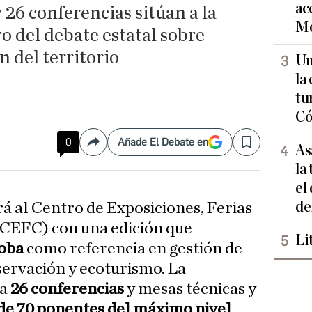
ac
26 conferencias sitúan a la
Mo
o del debate estatal sobre
n del territorio
Un
la
tu
Có
0
Añade El Debate en
Compartir
Save
As
la
el
de
á al Centro de Exposiciones, Ferias
(CEFC) con una edición que
Li
oba
como referencia en gestión de
servación y ecoturismo. La
ra
26 conferencias
y mesas técnicas y
e 70 ponentes del máximo nivel