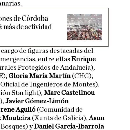
anarias.
iones de Córdoba
% más de actividad
 cargo de figuras destacadas del
mergencias, entre ellas
Enrique
rales Protegidos de Andalucía),
E),
Gloria María Martín
(CHG),
Oficial de Ingenieros de Montes),
ón Starlight),
Marc Castellnou
),
Javier Gómez-Limón
Irene Aguiló
(Comunidad de
z Mouteira
(Xunta de Galicia),
Asun
s Bosques) y
Daniel García-Ibarrola