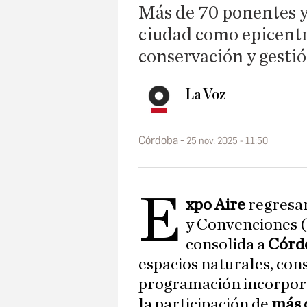
Más de 70 ponentes y 
ciudad como epicentr
conservación y gestió
La Voz
Córdoba
25 nov. 2025 - 11:50
E
xpo Aire
regresar
y Convenciones 
consolida a
Córd
espacios naturales, con
programación incorpo
la participación de
más d