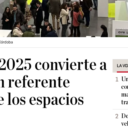
 Córdoba
2025 convierte a
LA VO
 referente
Un
co
e los espacios
ma
tr
De
ve