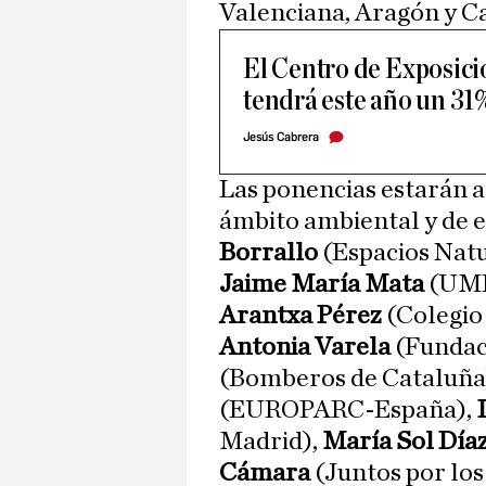
Valenciana, Aragón y C
El Centro de Exposic
tendrá este año un 31
Jesús Cabrera
Las ponencias estarán a
ámbito ambiental y de e
Borrallo
(Espacios Natu
Jaime María Mata
(UM
Arantxa Pérez
(Colegio 
Antonia Varela
(Fundaci
(Bomberos de Cataluña
(EUROPARC-España),
Madrid),
María Sol Día
Cámara
(Juntos por lo