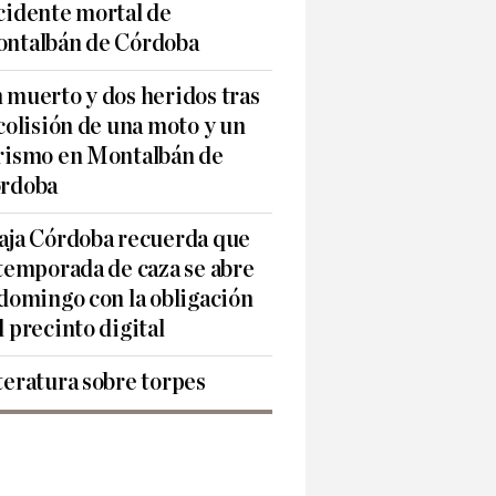
cidente mortal de
ntalbán de Córdoba
 muerto y dos heridos tras
 colisión de una moto y un
rismo en Montalbán de
rdoba
aja Córdoba recuerda que
 temporada de caza se abre
 domingo con la obligación
l precinto digital
teratura sobre torpes