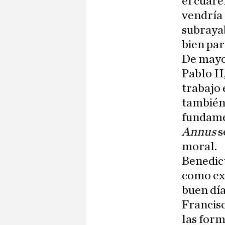
el cuare
vendría 
subraya
bien par
De mayor
Pablo II
trabajo 
también 
fundamen
Annus
s
moral.
Benedict
como exp
buen día
Francisc
las form