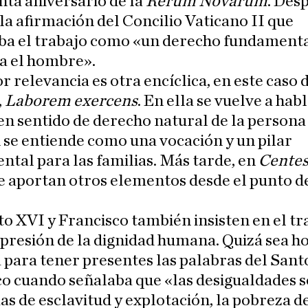
nta aniversario de la
Rerum Novarum
. Des
la afirmación del Concilio Vaticano II que
ba el trabajo como «un derecho fundamenta
a el hombre».
 relevancia es otra encíclica, en este caso 
,
Laborem exercens
. En ella se vuelve a hab
en sentido de derecho natural de la persona
se entiende como una vocación y un pilar
tal para las familias. Más tarde, en
Cente
e aportan otros elementos desde el punto de
o XVI y Francisco también insisten en el tr
resión de la dignidad humana. Quizá sea h
 para tener presentes las palabras del Sant
o cuando señalaba que «las desigualdades s
as de esclavitud y explotación, la pobreza de