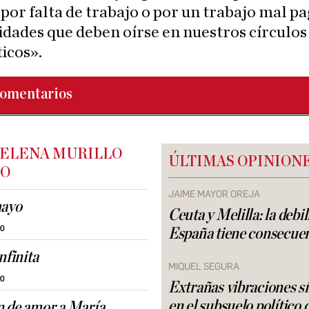
 por falta de trabajo o por un trabajo mal p
idades que deben oírse en nuestros círculos
ticos».
omentarios
 ELENA MURILLO
ÚLTIMAS OPINION
LO
JAIME MAYOR OREJA
mayo
Ceuta y Melilla: la debi
00
España tiene consecue
nfinita
MIQUEL SEGURA
00
Extrañas vibraciones s
en el subsuelo político 
 de amor a María