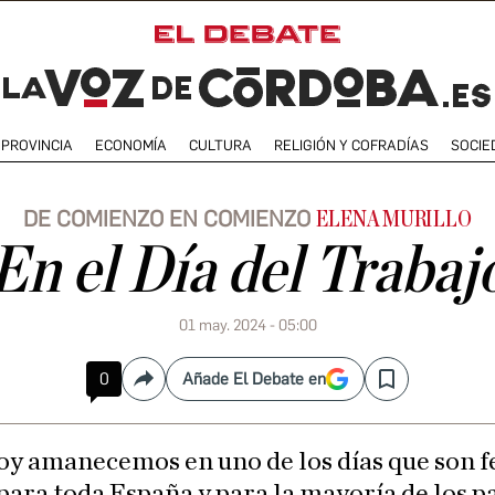
PROVINCIA
ECONOMÍA
CULTURA
RELIGIÓN Y COFRADÍAS
SOCIE
DE COMIENZO EN COMIENZO
ELENA MURILLO
En el Día del Trabaj
01 may. 2024 - 05:00
0
Añade El Debate en
Compartir
Save
oy amanecemos en uno de los días que son f
para toda España y para la mayoría de los pa