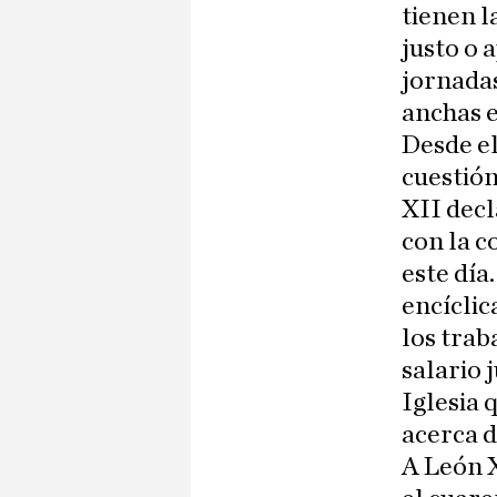
tienen l
justo o 
jornada
anchas e
Desde el
cuestión
XII decl
con la 
este día
encíclic
los trab
salario j
Iglesia 
acerca d
A León X