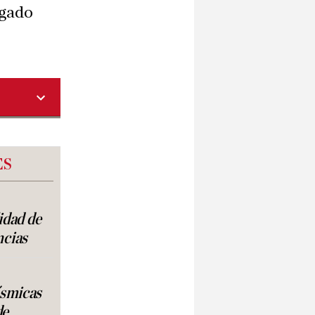
agado
ES
lidad de
ncias
ísmicas
de