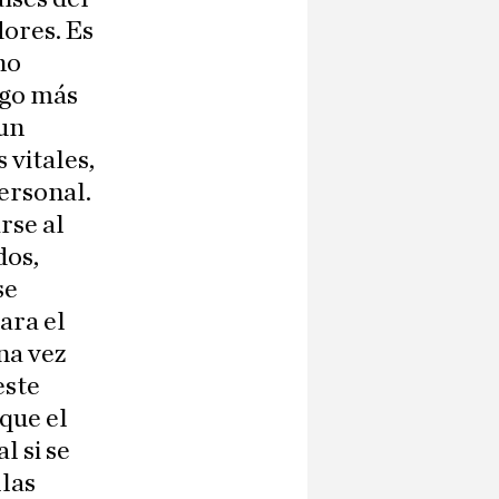
dores. Es
no
lgo más
 un
 vitales,
ersonal.
rse al
dos,
se
para el
na vez
este
 que el
l si se
llas