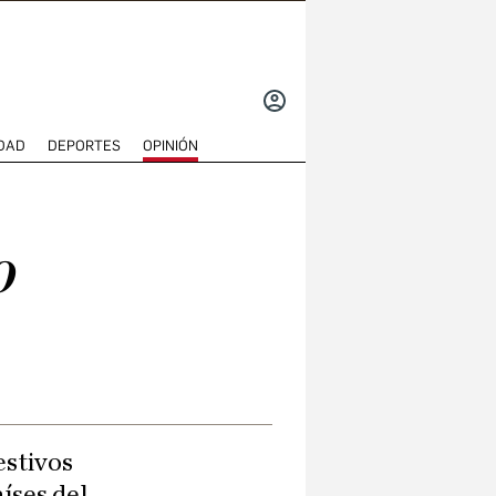
INICIAR
SESIÓN
DAD
DEPORTES
OPINIÓN
o
estivos
íses del