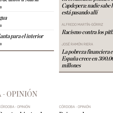
Capdepera: nadie sabe 
00
está pasando allí
gua
ALFREDO MARTÍN-GÓRRIZ
00
Racismo contra los pitb
nta para el interior
JOSÉ RAMÓN RIERA
00
La pobreza financiera 
España crece en 300.0
millones
 - OPINIÓN
CÓRDOBA - OPINIÓN
CÓRDOBA - OPINIÓN