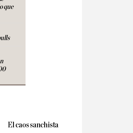
lo que
ulls
en
00
El caos sanchista