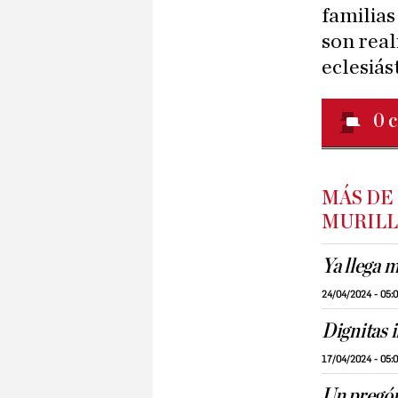
familias
son real
eclesiás
0
c
MÁS DE
MURIL
Ya llega 
24/04/2024 - 05:
Dignitas i
17/04/2024 - 05:
Un pregón