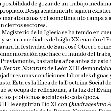
a posibilidad de gozar de un trabajo media
apropiado. Desgraciadamente siguen existie
s maratonianas y el sometimiento campa a 
n ciertos sectores.
 Magisterio de la Iglesia se ha tenido en cue
 y sería a mediados del siglo XX cuando el P
arara la festividad de San José Obrero coin
conmemoración que hace el mundo del traba
. Previamente, bastantes años antes de este 
a
Rerum Novarum
de León XIII demandaba
ajadores unas condiciones laborales dignas 
usto. Esta es la línea de la Doctrina Social de
que se ocupa de reflexionar, a la luz del Evan
e los problemas sociales de cada época.
III le seguirían Pío XI con
Quadragesimo 