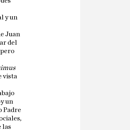
pués
l y un
de Juan
lar del
 pero
simus
 vista
abajo
oy un
o Padre
ociales,
 las