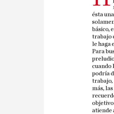
ésta una
solament
básico, 
trabajo 
le haga 
Para bus
preludio
cuando l
podría d
trabajo,
más, las
recuerdo
objetivo
atiende 