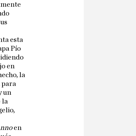
namente
ndo
sus
nta esta
apa Pío
cidiendo
jo en
hecho, la
 para
y un
 la
gelio,
Anno
en