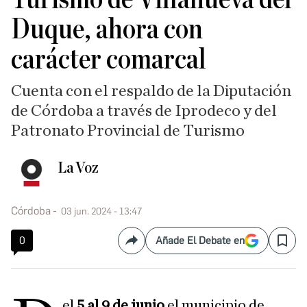
Duque, ahora con
carácter comarcal
Cuenta con el respaldo de la Diputación
de Córdoba a través de Iprodeco y del
Patronato Provincial de Turismo
La Voz
Córdoba
03 jun. 2024 - 13:47
0
Añade El Debate en
Compartir
Save
el
5 al 9 de junio
el municipio de