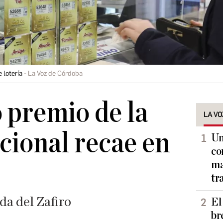
 lotería
La Voz de Córdoba
 premio de la
LA VO
cional recae en
Un
co
ma
tr
da del Zafiro
El
br