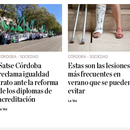
CÓRDOBA - SOCIEDAD
CÓRDOBA - SOCIEDAD
Satse Córdoba
Estas son las lesiones
reclama igualdad
más frecuentes en
trato ante la reforma
verano que se puede
de los diplomas de
evitar
acreditación
La Voz
a Voz