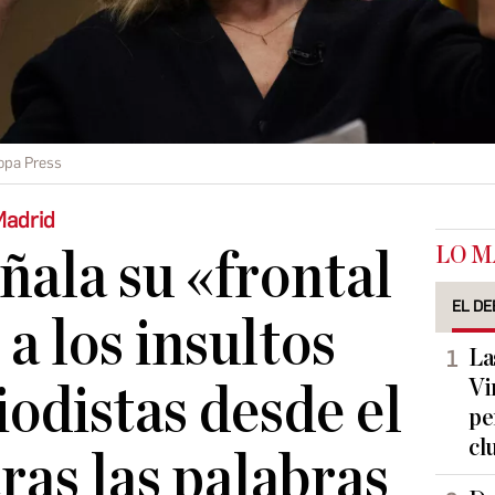
opa Press
Madrid
LO M
ala su «frontal
EL DE
a los insultos
La
Vi
iodistas desde el
pe
cl
ras las palabras