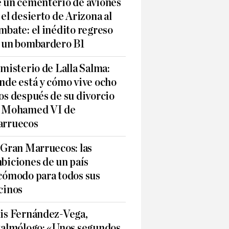
 un cementerio de aviones
 el desierto de Arizona al
mbate: el inédito regreso
 un bombardero B1
 misterio de Lalla Salma:
nde está y cómo vive ocho
os después de su divorcio
 Mohamed VI de
rruecos
 Gran Marruecos: las
biciones de un país
cómodo para todos sus
cinos
is Fernández-Vega,
talmólogo: «Unos segundos