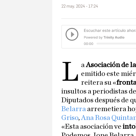
22 may. 2024 - 17:24
L
a
Asociación de 
emitido este mié
reitera su «
fronta
insultos a periodistas d
Diputados después de q
Belarra
arremetiera ho
Griso
,
Ana Rosa Quinta
«Esta asociación ve
into
Podemos, Ione Belarra,