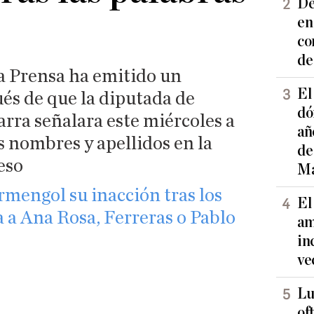
De
en
co
de
la Prensa ha emitido un
El
s de que la diputada de
dó
rra señalara este miércoles a
añ
s nombres y apellidos en la
de
eso
Ma
Armengol su inacción tras los
El
a a Ana Rosa, Ferreras o Pablo
am
in
ve
Lu
of