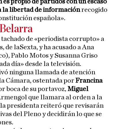
es propio de partidos con un escaso
a la libertad de información
recogido
Constitución española».
 Belarra
 tachado de «periodista corrupto» a
, de laSexta, y ha acusado a Ana
co), Pablo Motos y Susanna Griso
da día» desde la televisión.
ivó ninguna llamada de atención
 la Cámara, ostentada por
Francina
 por boca de su portavoz,
Miguel
 Armengol que llamara al orden a la
 la presidenta reiteró que revisarán
ivas del Pleno y decidirán lo que se
ones.