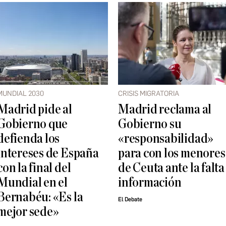
MUNDIAL 2030
CRISIS MIGRATORIA
Madrid pide al
Madrid reclama al
Gobierno que
Gobierno su
defienda los
«responsabilidad»
intereses de España
para con los menores
con la final del
de Ceuta ante la falta
Mundial en el
información
Bernabéu: «Es la
El Debate
mejor sede»