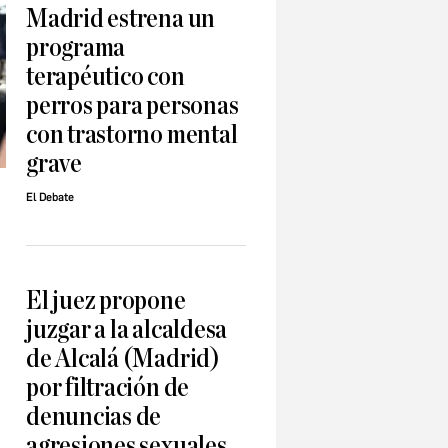
Madrid estrena un
programa
terapéutico con
perros para personas
con trastorno mental
grave
El Debate
El juez propone
juzgar a la alcaldesa
de Alcalá (Madrid)
por filtración de
denuncias de
agresiones sexuales