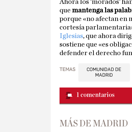
Ahora los 'morados' ha
que
mantenga las palabr
porque «no afectan en m
cortesía parlamentaria»
Iglesias
, que ahora dir
sostiene que «es obliga
defender el derecho fu
TEMAS
COMUNIDAD DE
MADRID
1
comentarios
MÁS DE MADRID