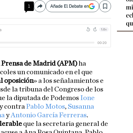
1
Añade El Debate en
mi
Compartir
Save
ec
qu
la Prensa de Madrid (APM)
ha
rcoles un comunicado en el que
l oposición
» a los señalamientos e
esde la tribuna del Congreso de los
ue la diputada de Podemos
Ione
y contra
Pablo Motos
,
Susanna
na
y
Antonio García Ferreras
.
lerable
que la secretaria general de
 acuse a Ana Rosa Quintana, Pablo