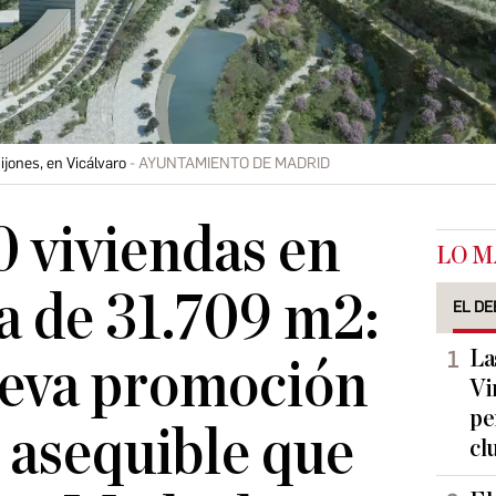
ijones, en Vicálvaro
AYUNTAMIENTO DE MADRID
 viviendas en
LO M
a de 31.709 m2:
EL DE
La
nueva promoción
Vi
pe
r asequible que
cl