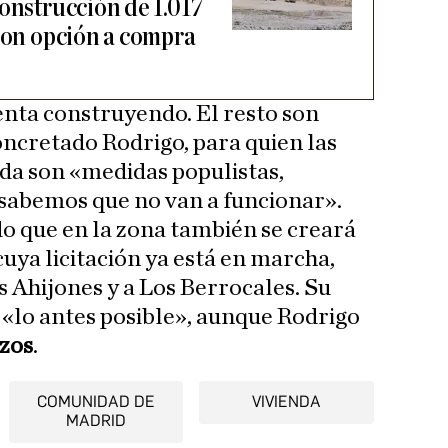
onstrucción de 1.017
 con opción a compra
nta construyendo. El resto son
ncretado Rodrigo, para quien las
rda son «medidas populistas,
 sabemos que no van a funcionar».
o que en la zona también se creará
 cuya licitación ya está en marcha,
s Ahijones y a Los Berrocales. Su
«lo antes posible», aunque Rodrigo
azos
.
COMUNIDAD DE
VIVIENDA
MADRID