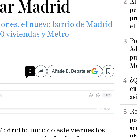
tar Madrid
El
pe
pr
jones: el nuevo barrio de Madrid
el
00 viviendas y Metro
Po
Ad
pu
Me
0
Añade El Debate en
Compartir
Save
¿Q
en
as
Ro
po
se
drid ha iniciado este viernes los
pl