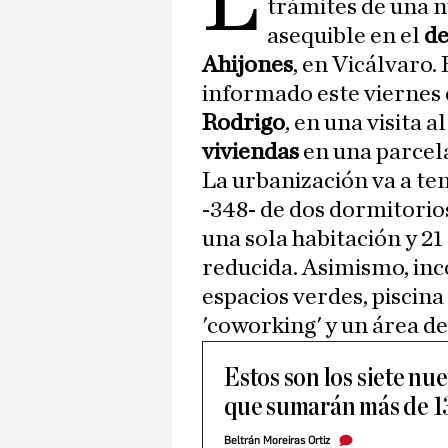
L
trámites de una 
asequible en el
de
Ahijones
, en Vicálvaro.
informado este viernes 
Rodrigo
, en una visita a
viviendas
en una parcel
La urbanización va a te
-348- de dos dormitorio
una sola habitación y 2
reducida. Asimismo, in
espacios verdes, piscina
'coworking' y un área de
Estos son los siete nu
que sumarán más de 1
Beltrán Moreiras Ortiz