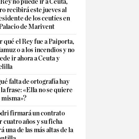
 Rey no puede ir a Ceuta,
ro recibirá este jueves al
esidente de los ceutíes en
 Palacio de Marivent
r qué el Rey fue a Paiporta,
amuz o a los incendios y no
ede ir ahora a Ceuta y
lilla
ué falta de ortografía hay
 la frase: «Ella no se quiere
í misma»?
dri firmará un contrato
r cuatro años y su ficha
rá una de las más altas de la
antilla