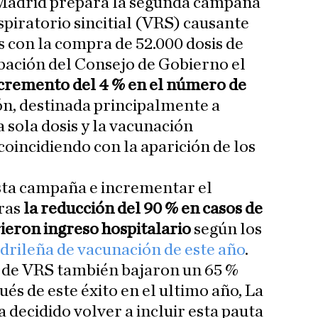
Madrid prepara la segunda campaña
spiratorio sincitial (VRS) causante
is con la compra de 52.000 dosis de
bación del Consejo de Gobierno el
cremento del 4 % en el número de
ón, destinada principalmente a
a sola dosis y la vacunación
oincidiendo con la aparición de los
esta campaña e incrementar el
ras
la reducción del 90 % en casos de
rieron ingreso hospitalario
según los
rileña de vacunación de este año
.
s de VRS también bajaron un 65 %
és de este éxito en el ultimo año, La
decidido volver a incluir esta pauta