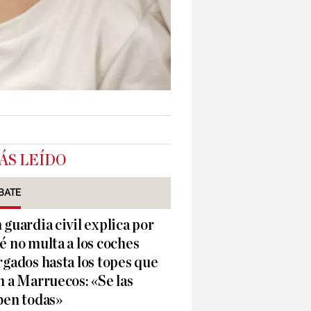
ÁS LEÍDO
BATE
 guardia civil explica por
é no multa a los coches
rgados hasta los topes que
n a Marruecos: «Se las
ben todas»