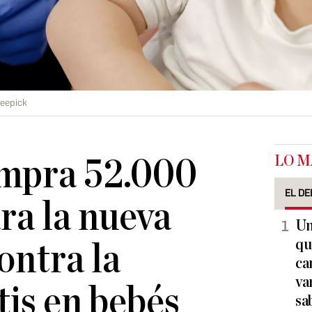
reepick
LO M
mpra 52.000
EL DE
ra la nueva
Un
qu
ontra la
ca
va
tis en bebés
sa