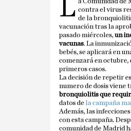
L
a Comunidad de 
contra el virus re
de la bronquiolit
vacunación tras la apro
pasado miércoles,
un in
vacunas
. La inmunizaci
bebés, se aplicará en un
comenzará en octubre, c
primeros casos.
La decisión de repetir 
numero de dosis viene t
bronquiolitis que requi
datos de
la campaña mad
Además, las infeccione
con esta campaña. Despu
comunidad de Madrid ha 