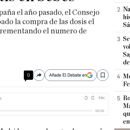
Na
paña el año pasado, el Consejo
hi
do la compra de las dosis el
Sá
ncrementando el numero de
Se
vo
Sa
de
0
Añade El Debate en
Mo
Compartir
Save
Fe
Ro
Ma
qu
en