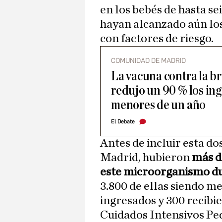
en los bebés de hasta s
hayan alcanzado aún lo
con factores de riesgo.
COMUNIDAD DE MADRID
La vacuna contra la b
redujo un 90 % los ing
menores de un año
El Debate
Antes de incluir esta do
Madrid, hubieron
más d
este microorganismo d
3.800 de ellas siendo 
ingresados y 300 recibi
Cuidados Intensivos Ped