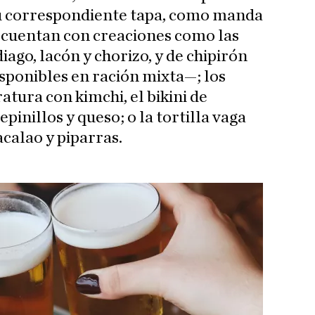
u correspondiente tapa, como manda
ta cuentan con creaciones como las
ago, lacón y chorizo, y de chipirón
disponibles en ración mixta—; los
tura con kimchi, el bikini de
epinillos y queso; o la tortilla vaga
calao y piparras.