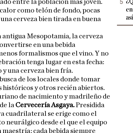
¿Q
ado entre la población más joven.
en
 calor como telón de fondo, pocas
as
una cerveza bien tirada en buena
a antigua Mesopotamia, la cerveza
onvertirse en una bebida
menos formalismos que el vino. Y no
ebración tenga lugar en esta fecha:
y una cerveza bien fría.
usca de los locales donde tomar
históricos y otros recién abiertos.
turiano de nacimiento y madrileño de
 de la
Cervecería Asgaya.
Presidida
 cuadrilateral se erige como el
to neurálgico desde el que el equipo
on maestría; cada bebida siempre