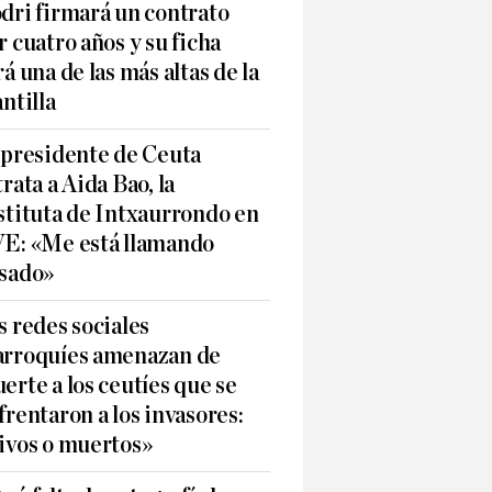
dri firmará un contrato
r cuatro años y su ficha
rá una de las más altas de la
antilla
 presidente de Ceuta
trata a Aida Bao, la
stituta de Intxaurrondo en
E: «Me está llamando
sado»
s redes sociales
rroquíes amenazan de
erte a los ceutíes que se
frentaron a los invasores:
ivos o muertos»