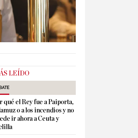
ÁS LEÍDO
BATE
r qué el Rey fue a Paiporta,
amuz o a los incendios y no
ede ir ahora a Ceuta y
lilla