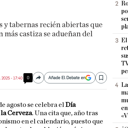
Ro
po
se
s y tabernas recién abiertas que
pl
n más castiza se adueñan del
El
re
su
TV
pe
0
Añade El Debate en
. 2025 - 17:40
Compartir
Save
La
ma
mu
de agosto se celebra el
Día
en
 la Cerveza
. Una cita que, año tras
«V
onismo en el calendario, puesto que