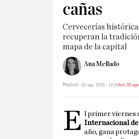
cañas
Cervecerías histórica
recuperan la tradició
mapa de la capital
Ana Mellado
Madrid
01 ago. 2025 - 12:16
Act. 02 ago
E
l primer viernes 
Internacional de
año, gana protag