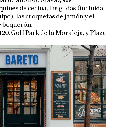
l de alioli de brava), sus
ines de cecina, las gildas (incluida
lpo), las croquetas de jamón y el
y boquerón.
120, Golf Park de la Moraleja, y Plaza