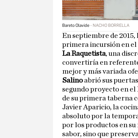
Bareto Olavide
NACHO BORRELLA
En septiembre de 2015, 
primera incursión en el
La Raquetista
, una disc
convertiría en referent
mejor y más variada ofe
Salino
abrió sus puerta
segundo proyecto en el R
de su primera taberna 
Javier Aparicio, la coc
absoluto por la tempora
por los productos en s
sabor, sino que preserva