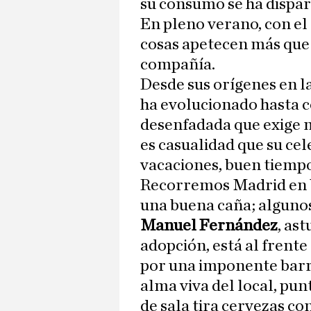
su consumo se ha dispar
En pleno verano, con el
cosas apetecen más que 
compañía.
Desde sus orígenes en l
ha evolucionado hasta c
desenfadada que exige 
es casualidad que su cel
vacaciones, buen tiempo 
Recorremos Madrid en b
una buena caña; algunos 
Manuel Fernández
, as
adopción, está al frente
por una imponente barra
alma viva del local, pun
de sala tira cervezas c