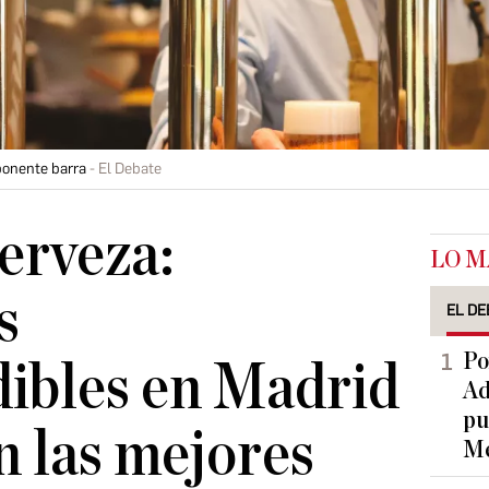
ponente barra
El Debate
Cerveza:
LO M
s
EL DE
Po
ibles en Madrid
Ad
pu
n las mejores
Me