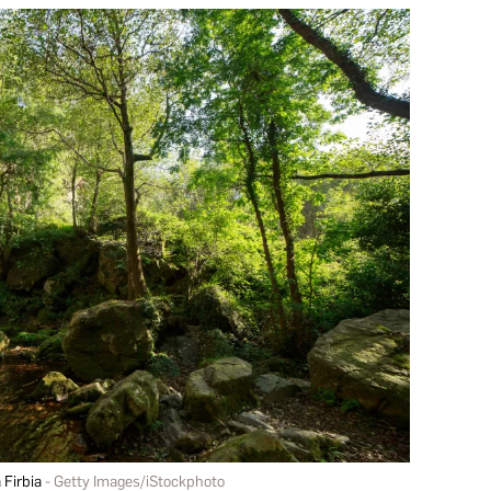
 Firbia
Getty Images/iStockphoto