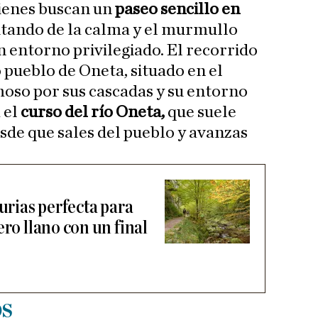
uienes buscan un
paseo sencillo en
utando de la calma y el murmullo
n entorno privilegiado. El recorrido
pueblo de Oneta, situado en el
oso por sus cascadas y su entorno
 el
curso del río Oneta,
que suele
esde que sales del pueblo y avanzas
turias perfecta para
ero llano con un final
os