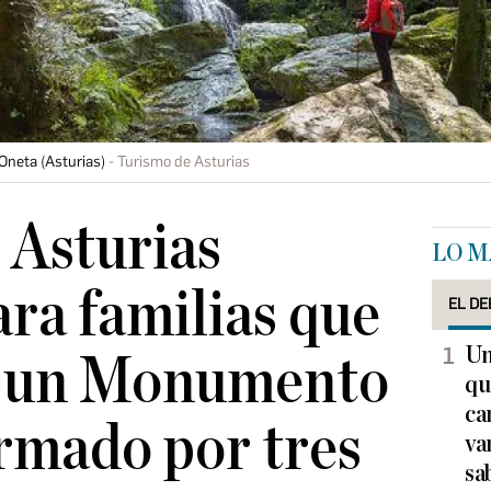
neta (Asturias)
Turismo de Asturias
 Asturias
LO M
ara familias que
EL DE
Un
ta un Monumento
qu
ca
rmado por tres
va
sa