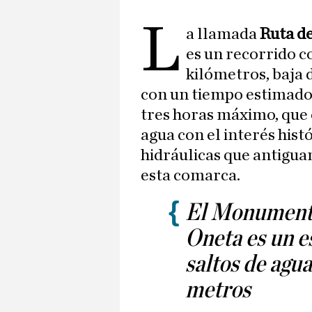
L
a llamada
Ruta de
es un recorrido c
kilómetros, baja d
con un tiempo estimado 
tres horas máximo, que 
agua con el interés hist
hidráulicas que antigu
esta comarca.
El Monumento
Oneta es un e
saltos de agu
metros