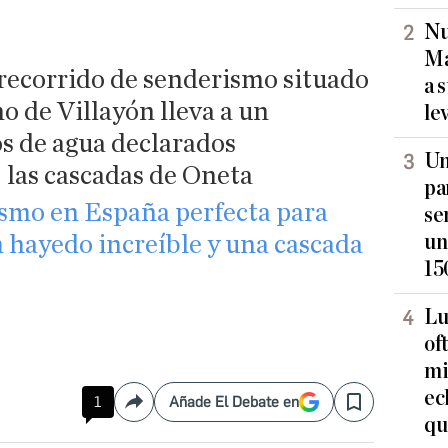
Nu
Ma
e recorrido de senderismo situado
a 
no de Villayón lleva a un
le
os de agua declarados
Un
las cascadas de Oneta
pa
ismo en España perfecta para
se
un
 hayedo increíble y una cascada
15
Lu
of
mi
ec
1
Añade El Debate en
Compartir
Save
qu