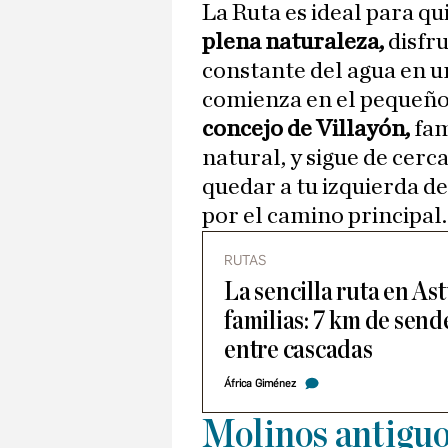
La Ruta es ideal para q
plena naturaleza,
disfr
constante del agua en u
comienza en el pequeño 
concejo de Villayón,
fam
natural, y sigue de cerca
quedar a tu izquierda d
por el camino principal.
RUTAS
La sencilla ruta en As
familias: 7 km de send
entre cascadas
África Giménez
Molinos antigu