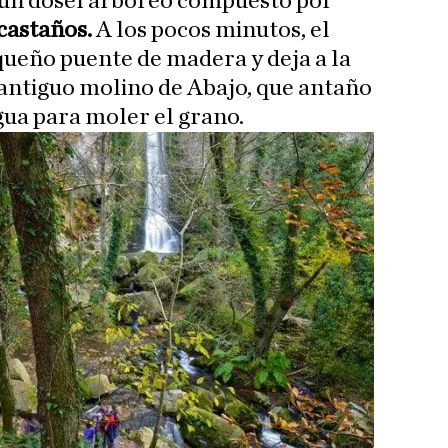
 un dosel arbóreo compuesto por
 castaños.
A los pocos minutos, el
ueño puente de madera y deja a la
l antiguo molino de Abajo, que antaño
agua para moler el grano.