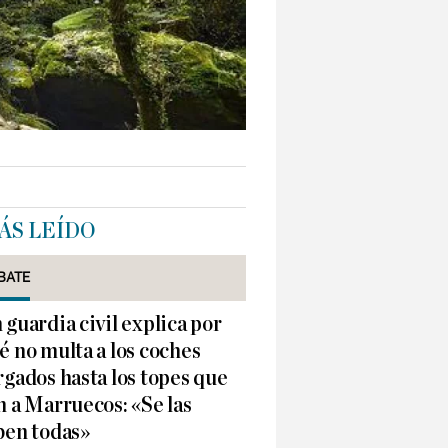
ÁS LEÍDO
BATE
 guardia civil explica por
é no multa a los coches
rgados hasta los topes que
n a Marruecos: «Se las
ben todas»