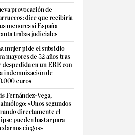
eva provocación de
rruecos: dice que recibiría
sus menores si España
vanta trabas judiciales
a mujer pide el subsidio
ra mayores de 52 años tras
r despedida en un ERE con
a indemnización de
0.000 euros
is Fernández-Vega,
talmólogo: «Unos segundos
rando directamente el
lipse pueden bastar para
edarnos ciegos»