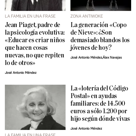
LA FAMILIA EN UNA FRASE
ZONA ANTIWOKE
Jean Piaget, padre de
La generación «Copo
la psicología evolutiva:
de Nieve»: ¿Son
«Educar es criar niños
demasiado blandos los
que hacen cosas
jóvenes de hoy?
nuevas, no que repiten
José Antonio Méndez,Álex Navajas
lo de otros»
José Antonio Méndez
La «lotería del Código
Postal» en ayudas
familiares: de 14.500
euros a sólo 1.200 por
hijo según dónde vivas
José Antonio Méndez
LA FAMILIA EN UNA FRASE