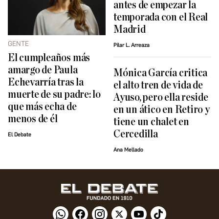
antes de empezar la
temporada con el Real
Madrid
GENTE
Pilar L. Arreaza
El cumpleaños más
amargo de Paula
Mónica García critica
Echevarría tras la
el alto tren de vida de
muerte de su padre: lo
Ayuso, pero ella reside
que más echa de
en un ático en Retiro y
menos de él
tiene un chalet en
Cercedilla
El Debate
Ana Mellado