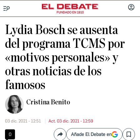
FUNDADO EN 1910
Menú
INICIA
SESIÓ
Lydia Bosch se ausenta
del programa TCMS por
«motivos personales» y
otras noticias de los
famosos
Cristina Benito
03 dic. 2021 - 12:51
Act. 03 dic. 2021 - 12:59
0
Añade El Debate en
Compartir
Save