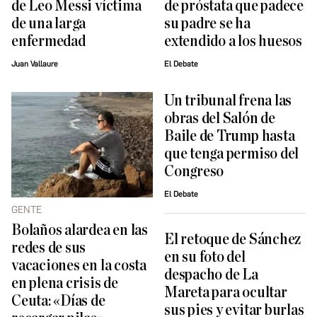
de Leo Messi víctima
de próstata que padece
de una larga
su padre se ha
enfermedad
extendido a los huesos
Juan Vallaure
El Debate
Un tribunal frena las
obras del Salón de
Baile de Trump hasta
que tenga permiso del
Congreso
El Debate
GENTE
Bolaños alardea en las
El retoque de Sánchez
redes de sus
en su foto del
vacaciones en la costa
despacho de La
en plena crisis de
Mareta para ocultar
Ceuta: «Días de
sus pies y evitar burlas