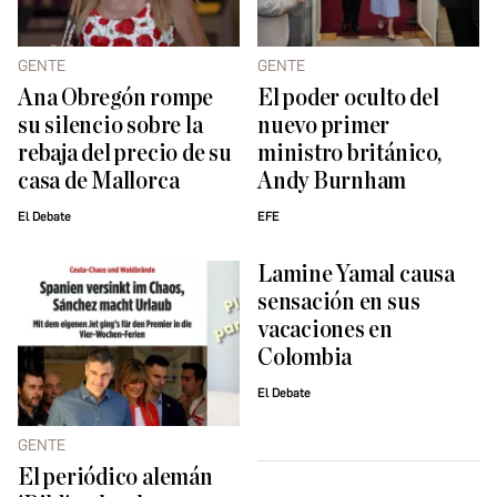
GENTE
GENTE
Ana Obregón rompe
El poder oculto del
su silencio sobre la
nuevo primer
rebaja del precio de su
ministro británico,
casa de Mallorca
Andy Burnham
El Debate
EFE
Lamine Yamal causa
sensación en sus
vacaciones en
Colombia
El Debate
GENTE
El periódico alemán