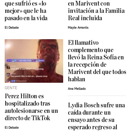
que sufrió es «lo
en Marivent con
mejor» que le ha
invitación a la Familia
pasado en la vida
Real incluida
El Debate
Mayte Amorós
El llamativo
complemento que
llevó la Reina Sofía en
la recepción de
Marivent del que todos
hablan
GENTE
Ana Mellado
Perez Hilton es
hospitalizado tras
Lydia Bosch sufre una
autolesionarse en un
caída durante un
directo de TikTok
ensayo antes de su
esperado regreso al
El Debate