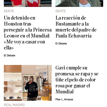
GENTE
GENTE
Un detenido en
La reacción de
Houston tras
Bustamante a la
perseguir a la Princesa
muerte del padre de
Leonor en el Mundial:
Paula Echavarría
«Me voy a casar con
El Debate
ella»
El Debate
Gavi cumple su
promesa: se rapa y se
tiñe el pelo de color
rosa por ganar el
Mundial
Pilar L. Arreaza
REAL MADRID