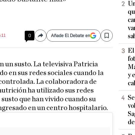
Un
qu
ca
va
sa
5:11
0
Añade El Debate en
Compartir
Save
El
fo
 un susto. La televisiva Patricia
Ma
do en sus redes sociales cuando la
y 
 controlada. La colaboradora de
ca
nutrición ha utilizado sus redes
Se
l susto que han vivido cuando su
vo
ngresado en un centro hospitalario.
Sa
de