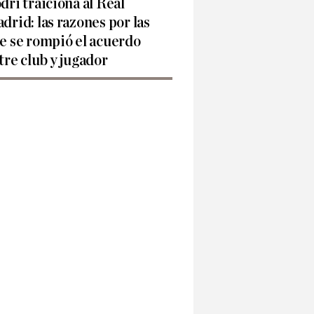
dri traiciona al Real
drid: las razones por las
e se rompió el acuerdo
tre club y jugador