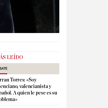
ÁS LEÍDO
BATE
rran Torres: «Soy
lenciano, valencianista y
pañol. A quien le pese es su
oblema»