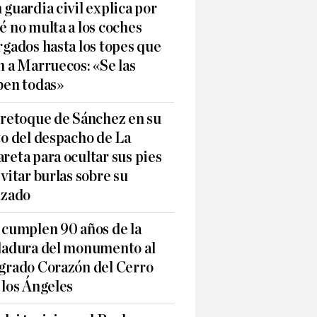
 guardia civil explica por
é no multa a los coches
rgados hasta los topes que
n a Marruecos: «Se las
ben todas»
 retoque de Sánchez en su
to del despacho de La
reta para ocultar sus pies
evitar burlas sobre su
lzado
 cumplen 90 años de la
ladura del monumento al
grado Corazón del Cerro
 los Ángeles