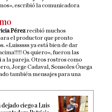
mos», escribió la comunicadora
imo
icia Pérez
recibió muchos
ara el productor que pronto
. «Luisssss ya está bien de dar
cima!!!!! Os quiero», fueron las
 a la pareja. Otros rostros como
rro, Jorge Cadaval, Sonsoles Ónega
iado también mensajes para una
dejado ciego a Luis