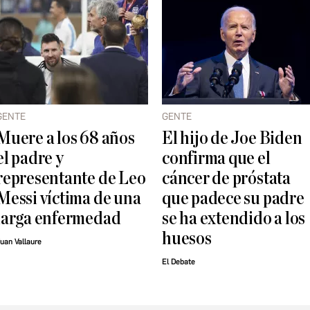
GENTE
GENTE
Muere a los 68 años
El hijo de Joe Biden
el padre y
confirma que el
representante de Leo
cáncer de próstata
Messi víctima de una
que padece su padre
larga enfermedad
se ha extendido a los
huesos
uan Vallaure
El Debate