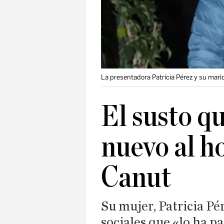
La presentadora Patricia Pérez y su marid
El susto qu
nuevo al ho
Canut
Su mujer, Patricia Pé
sociales que «lo ha p