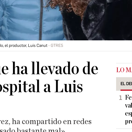
o, el productor, Luis Canut
GTRES
e ha llevado de
LO M
spital a Luis
EL DE
Fe
va
es
rez, ha compartido en redes
pr
asado bastante mal»