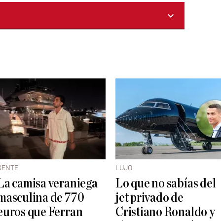
GENTE
LUJO
La camisa veraniega
Lo que no sabías del
masculina de 770
jet privado de
euros que Ferran
Cristiano Ronaldo y