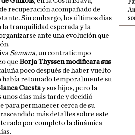
 de Guíxols
, en la Costa Brava,
Fa
 de recuperación acompañado de
An
so
tante. Sin embargo, los últimos días
 la tranquilidad esperada y la
eorganizarse ante una evolución que
ón.
siva
Semana,
un contratiempo
izo que
Borja Thyssen modificara sus
taluña poco después de haber vuelto
io había retomado temporalmente su
lanca Cuesta
y sus hijos, pero la
 unos días más tarde y decidió
e para permanecer cerca de su
rascendido más detalles sobre este
alterado por completo la dinámica
ías.