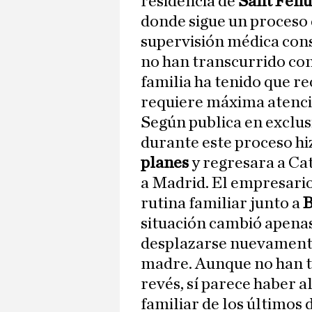
residencia de
Sant Feliu
donde sigue un proceso
supervisión médica cons
no han transcurrido con
familia ha tenido que r
requiere máxima atenci
Según publica en exclu
durante este proceso h
planes
y regresara a Ca
a Madrid. El empresar
rutina familiar junto a
B
situación cambió apenas
desplazarse nuevament
madre. Aunque no han t
revés, sí parece haber 
familiar de los últimos d