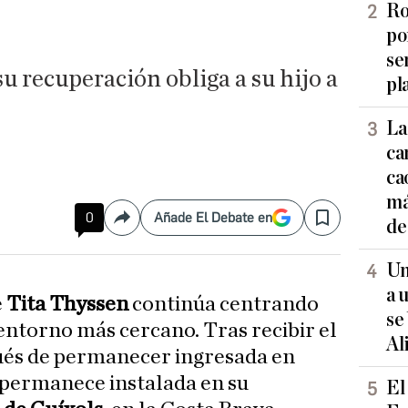
Ro
po
se
 recuperación obliga a su hijo a
pl
La
ca
ca
má
0
Añade El Debate en
de
Compartir
Save
Un
a 
e
Tita Thyssen
continúa centrando
se
 entorno más cercano. Tras recibir el
Al
ués de permanecer ingresada en
 permanece instalada en su
El