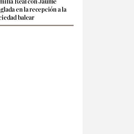
milia Real con Jaume
glada en la recepción a la
ciedad balear