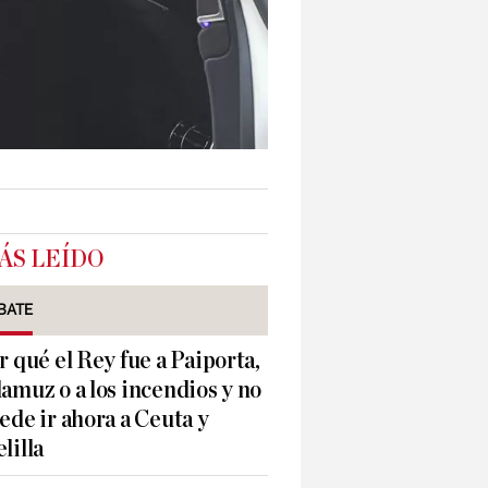
ÁS LEÍDO
BATE
r qué el Rey fue a Paiporta,
amuz o a los incendios y no
ede ir ahora a Ceuta y
lilla