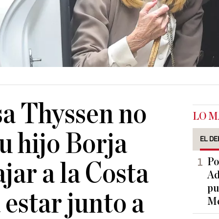
sa Thyssen no
LO M
u hijo Borja
EL DE
Po
ajar a la Costa
Ad
pu
 estar junto a
Me