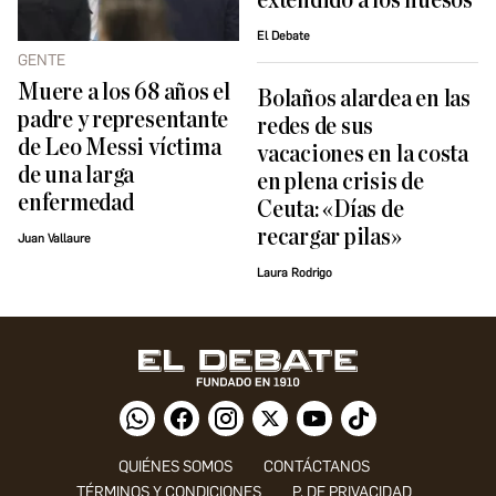
extendido a los huesos
El Debate
GENTE
Muere a los 68 años el
Bolaños alardea en las
padre y representante
redes de sus
de Leo Messi víctima
vacaciones en la costa
de una larga
en plena crisis de
enfermedad
Ceuta: «Días de
recargar pilas»
Juan Vallaure
Laura Rodrigo
QUIÉNES SOMOS
CONTÁCTANOS
TÉRMINOS Y CONDICIONES
P. DE PRIVACIDAD