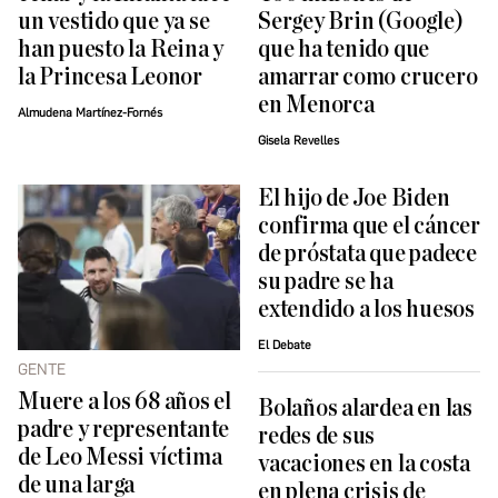
un vestido que ya se
Sergey Brin (Google)
han puesto la Reina y
que ha tenido que
la Princesa Leonor
amarrar como crucero
en Menorca
Almudena Martínez-Fornés
Gisela Revelles
El hijo de Joe Biden
confirma que el cáncer
de próstata que padece
su padre se ha
extendido a los huesos
El Debate
GENTE
Muere a los 68 años el
Bolaños alardea en las
padre y representante
redes de sus
de Leo Messi víctima
vacaciones en la costa
de una larga
en plena crisis de