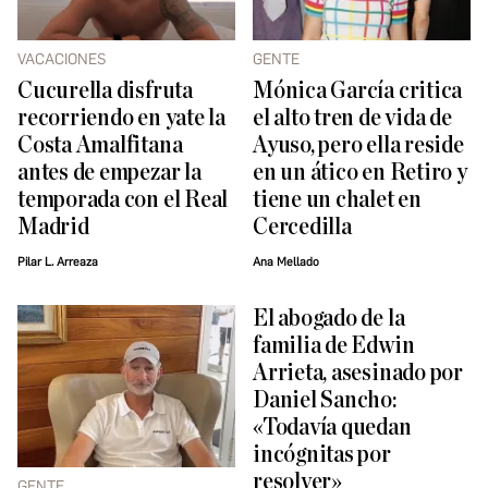
VACACIONES
GENTE
Cucurella disfruta
Mónica García critica
recorriendo en yate la
el alto tren de vida de
Costa Amalfitana
Ayuso, pero ella reside
antes de empezar la
en un ático en Retiro y
temporada con el Real
tiene un chalet en
Madrid
Cercedilla
Pilar L. Arreaza
Ana Mellado
El abogado de la
familia de Edwin
Arrieta, asesinado por
Daniel Sancho:
«Todavía quedan
incógnitas por
resolver»
GENTE