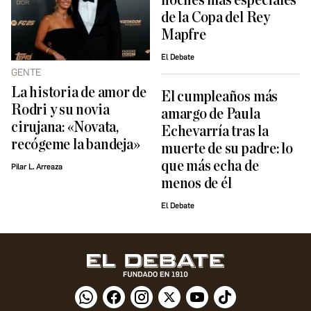
noches más especiales
de la Copa del Rey
Mapfre
El Debate
GENTE
La historia de amor de
El cumpleaños más
Rodri y su novia
amargo de Paula
cirujana: «Novata,
Echevarría tras la
recógeme la bandeja»
muerte de su padre: lo
que más echa de
Pilar L. Arreaza
menos de él
El Debate