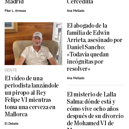
Madrid
Cercedilla
Pilar L. Arreaza
Ana Mellado
El abogado de la
familia de Edwin
Arrieta, asesinado por
Daniel Sancho:
«Todavía quedan
incógnitas por
resolver»
GENTE
El vídeo de una
Ana Mellado
periodista lanzándole
un piropo al Rey
El misterio de Lalla
Felipe VI mientras
Salma: dónde está y
toma una cerveza en
cómo vive ocho años
Mallorca
después de su divorcio
de Mohamed VI de
El Debate