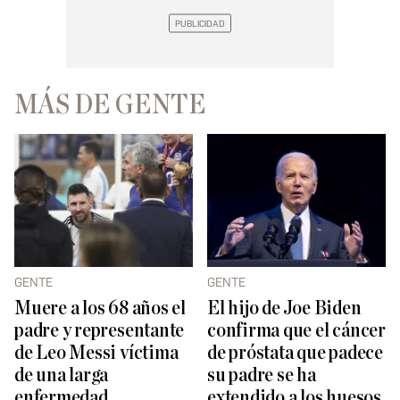
MÁS DE GENTE
GENTE
GENTE
Muere a los 68 años el
El hijo de Joe Biden
padre y representante
confirma que el cáncer
de Leo Messi víctima
de próstata que padece
de una larga
su padre se ha
enfermedad
extendido a los huesos