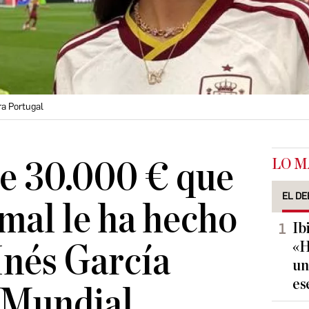
ra Portugal
LO M
de 30.000 € que
EL DE
al le ha hecho
Ib
«H
 Inés García
un
es
 Mundial