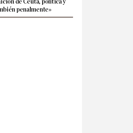
aición de Ceuta, política y
mbién penalmente»