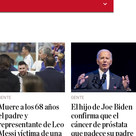
GENTE
GENTE
Muere a los 68 años
El hijo de Joe Biden
el padre y
confirma que el
representante de Leo
cáncer de próstata
Messi víctima de una
que padece su padre