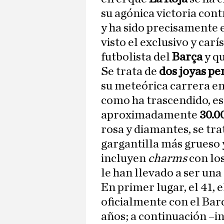
su agónica victoria cont
y ha sido precisamente 
visto el exclusivo y car
futbolista del
Barça
y q
Se trata de
dos joyas pe
su meteórica carrera en 
como ha trascendido, es
aproximadamente
30.0
rosa y diamantes, se tr
gargantilla más grueso 
incluyen
charms
con lo
le han llevado a ser una
En primer lugar, el 41, 
oficialmente con el Bar
años; a continuación –i