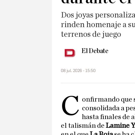
Dos joyas personaliza
rinden homenaje a su
terrenos de juego
El Debate
08 jul. 2026 - 15:50
C
onfirmando que s
consolidada a pes
hasta finales de a
el talismán de
Lamine 
en el que
La Roja
se ha c