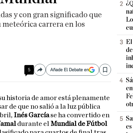
¿Q
na
das y con gran significado que
Lo
 meteórica carrera en los
eu
El
de
in
in
5
Añade El Debate en
Compartir
Save
Sá
en
Fe
u historia de amor está plenamente
ot
ar de que no salió a la luz pública
bril,
Inés García
se ha convertido en
Sa
Yamal
durante el
Mundial de Fútbol
es
lasificado para cuartos de final tras