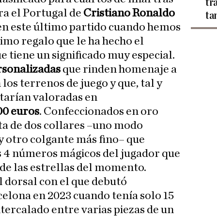
tr
ra el Portugal de
Cristiano Ronaldo
ta
en este último partido cuando hemos
ísimo regalo que le ha hecho el
ue tiene un significado muy especial.
rsonalizadas
que rinden homenaje a
los terrenos de juego y que, tal y
tarían valoradas en
00 euros
. Confeccionados en oro
ata de dos collares –uno modo
y otro colgante más fino– que
s 4 números mágicos del jugador que
 de las estrellas del momento.
el dorsal con el que debutó
celona en 2023 cuando tenía solo 15
ntercalado entre varias piezas de un