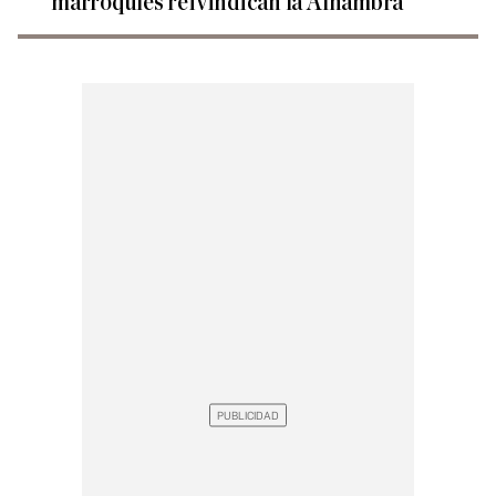
marroquíes reivindican la Alhambra