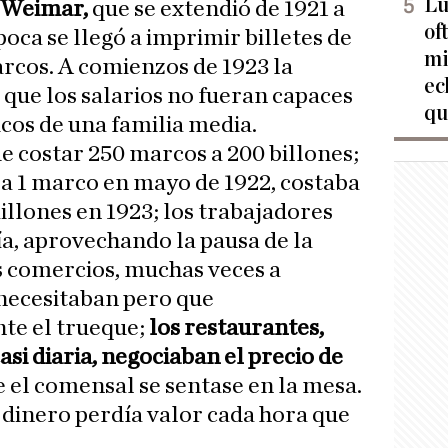
Lu
e Weimar,
que se extendió de 1921 a
of
poca se llegó a imprimir billetes de
mi
arcos. A comienzos de 1923 la
ec
 que los salarios no fueran capaces
qu
icos de una familia media.
e costar 250 marcos a 200 billones;
ba 1 marco en mayo de 1922, costaba
lones en 1923; los trabajadores
ía, aprovechando la pausa de la
s comercios, muchas veces a
necesitaban pero que
te el trueque;
los restaurantes,
asi diaria, negociaban el precio de
e el comensal se sentase en la mesa.
 dinero perdía valor cada hora que