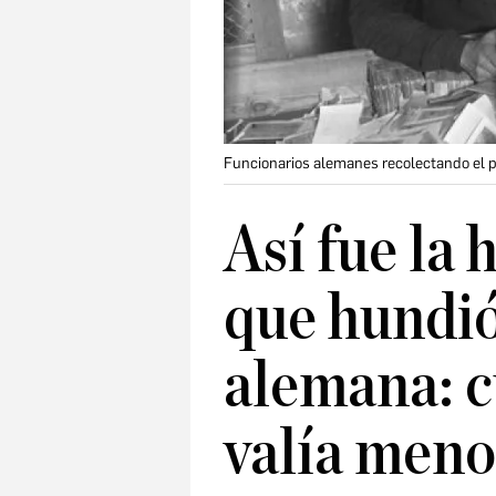
Funcionarios alemanes recolectando el 
Así fue la 
que hundió
alemana: c
valía meno