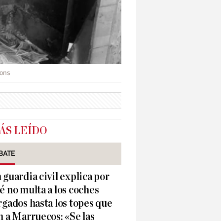
mons
ÁS LEÍDO
BATE
 guardia civil explica por
é no multa a los coches
rgados hasta los topes que
n a Marruecos: «Se las