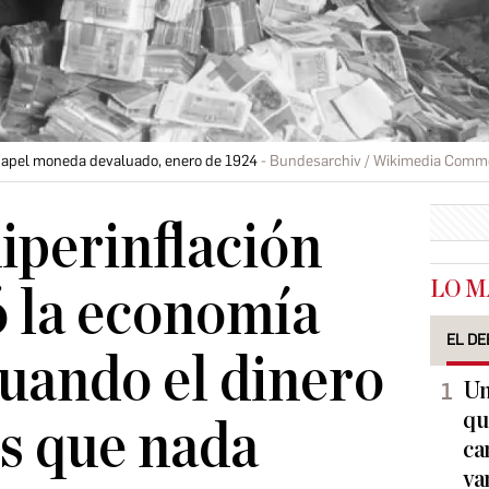
papel moneda devaluado, enero de 1924
Bundesarchiv / Wikimedia Com
hiperinflación
LO M
 la economía
EL DE
uando el dinero
Un
qu
s que nada
ca
va