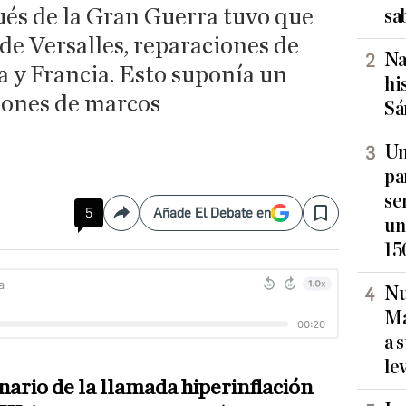
és de la Gran Guerra tuvo que
sa
 de Versalles, reparaciones de
Na
a y Francia. Esto suponía un
hi
llones de marcos
Sá
Un
pa
se
5
Añade El Debate en
Compartir
Save
un
15
Nu
Ma
a 
le
nario de la llamada hiperinflación