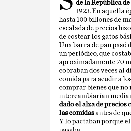
S
de la República d
1923. En aquella é
hasta 100 billones de m
escalada de precios hizo
de costear los gatos bás
Una barra de pan pasó d
un periódico, que costa
aproximadamente 70 mil
cobraban dos veces al d
comida para acudir a lo
comprar bienes que no 
intercambiarían median
dado el alza de precios c
las comidas
antes de qu
Y lo pactaban porque el
pasaba.